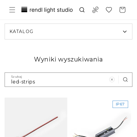
Przejdź
Translation missing:
do
Compare
Koszyk
treści
pl.general.wishlist.title
KATALOG
Wyniki wyszukiwania
Szukaj
IP67