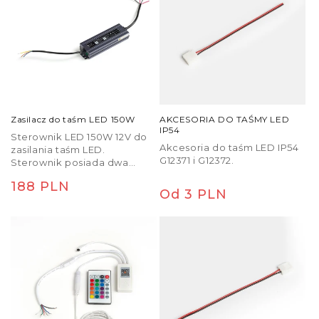
odpowiedniego kontrolera i
sterownika, które są
sprzedawane osobno.
Zalecamy zakup naszego
sterownika G13804, który
umożliwia sterowanie
taśmami LED poprzez
aplikacje Amazon Alexa,
Google Assistant, Smart Life
lub Tuya Smart. Ewentualnie
Zasilacz do taśm LED 150W
AKCESORIA DO TAŚMY LED
poprzez użycie
IP54
Sterownik LED 150W 12V do
dołączonego pilota.
Akcesoria do taśm LED IP54
zasilania taśm LED.
G12371 i G12372.
Sterownik posiada dwa
zaciski wtórne.
Cena
188 PLN
Cena
Od 3 PLN
regularna
regularna