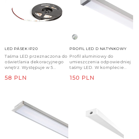
mostka i pilota TUYA.
cm. Do taśmy należy
dokupić transformator i
niezbędne akcesoria.
LED PÁSEK IP20
PROFIL LED D NATYNKOWY
Taśma LED przeznaczona do
Profil aluminiowy do
oświetlania dekoracyjnego
umieszczenia odpowiedniej
wnętrz. Występuje w 5
taśmy LED. W komplecie
metrowych opakowaniach w
matowy dyfuzor i akcesoria.
Cena
58 PLN
Cena
150 PLN
wersji z ciepłą lub zimą
barwą światła. Taśma
regularna
regularna
posiada samoprzylepny
pasek na całej długości i
można ją przecinać w
odległości co 5 cm. Do
taśmy należy dokupić
transformator i niezbędne
akcesoria.