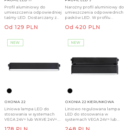
Profil aluminiowy do
Narożny profil aluminiowy do
umieszczenia odpowiedniej
umieszczenia odpowiednich
taśmy LED. Dostarczany z
pasków LED. W profilu
matowym dyfuzorem i
można umieścić
Cena
Od 129 PLN
Cena
Od 420 PLN
akcesoriami.
maksymalnie trzy paski LED
o szerokości 8 mm lub dwa
regularna
regularna
paski LED o szerokości 12
NEW
NEW
mm. Dostarczany z
matowym dyfuzorem i
akcesoriami.
OXONIA 22
OXONIA 22 KIERUNKOWA
Liniowa lampa LED do
Liniowo regulowana lampa
stosowania w systemach
LED do stosowania w
VEGA 24V= lub WAVE 24V=.
systemach VEGA 24V= lub
Aby połączyć lampę z listwą
WAVE 24V=. Aby połączyć
Cena
178 PLN
Cena
248 PLN
tekstylną WAVE, należy
lampę z listwą tekstylną