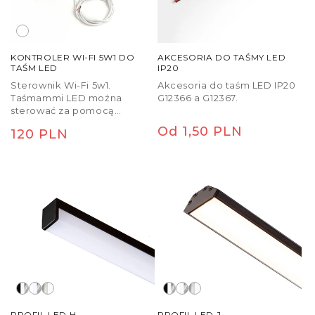
KONTROLER WI-FI 5W1 DO
AKCESORIA DO TAŚMY LED
TAŚM LED
IP20
Sterownik Wi-Fi 5w1.
Akcesoria do taśm LED IP20
Taśmammi LED można
G12366 a G12367.
sterować za pomocą
aplikacji Amazon Alexa,
Cena
Od 1,50 PLN
Cena
120 PLN
Google Assistant lub Smart
Life czy Tuya Smart.
regularna
regularna
Jednostka sterująca działa
tylko na częstotliwości 2,4
GHz. W zestawie znajduje się
również oddzielny pilot.
Sterownik Wi-fi może
sterować taśmami LED RGB
lub może służyć do
przyciemniania
jednokolorowych taśm LED
G13798, G13799.
PROFIL LED H
PROFIL LED J