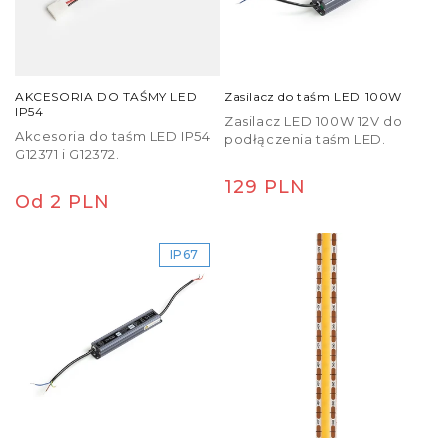
AKCESORIA DO TAŚMY LED
Zasilacz do taśm LED 100W
IP54
Zasilacz LED 100W 12V do
Akcesoria do taśm LED IP54
podłączenia taśm LED.
G12371 i G12372.
Cena
129 PLN
Cena
Od 2 PLN
regularna
regularna
IP67