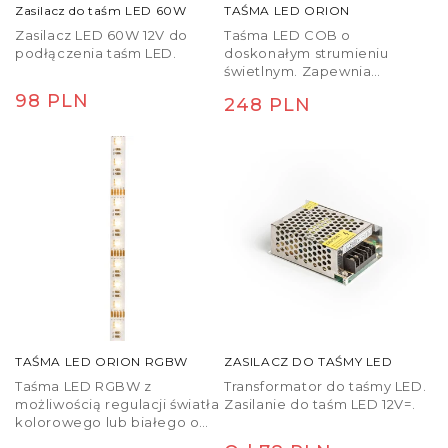
Zasilacz do taśm LED 60W
TAŚMA LED ORION
Zasilacz LED 60W 12V do
Taśma LED COB o
podłączenia taśm LED.
doskonałym strumieniu
świetlnym. Zapewnia
jednolite światło na całej
Cena
98 PLN
Cena
248 PLN
swojej długości bez
regularna
pojedynczych punktów.
regularna
Dostępna w 5 metrowym
opakowaniu, podzielnym
przez 0,75 cm z dwustronną
taśmą samoprzylepną z tyłu.
Do sterowania taśmami LED
należy zakupić odpowiedni
sterownik. Możliwość
ściemniania przy użyciu
kontrolera G13804 lub
G12378. 3000K - 950lm/m;
4000K - 1000lm/m
TAŚMA LED ORION RGBW
ZASILACZ DO TAŚMY LED
Taśma LED RGBW z
Transformator do taśmy LED.
możliwością regulacji światła
Zasilanie do taśm LED 12V=.
kolorowego lub białego o
różnych temperaturach