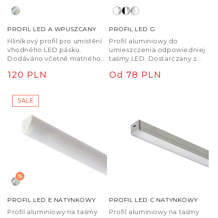
PROFIL LED A WPUSZCANY
PROFIL LED G
Hliníkový profil pro umístění
Profil aluminiowy do
vhodného LED pásku.
umieszczenia odpowiedniej
Dodáváno včetně matného
taśmy LED. Dostarczany z
difuzoru a příslušenství.
matowym dyfuzorem i
Cena
120 PLN
Cena
Od 78 PLN
akcesoriami.
regularna
regularna
SALE
%
PROFIL LED E NATYNKOWY
PROFIL LED C NATYNKOWY
Profil aluminiowy na taśmy
Profil aluminiowy na taśmy