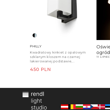
PHILLY
Oświe
ogród,
Kwadratowy kinkiet z opalowym
szklanym kloszem na czarnej
11 LIPIE
lakierowanej podstawie,
przystosowany do źródeł światła LED
Cena
450 PLN
z trzonkiem G9.
regularna