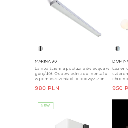
MARINA 90
DOMIN
Lampa ścienna podłużna świecąca w
Łazienk
górę/dół. Odpowiednia do montażu
cztere
w pomieszczeniach o podwyższonej
chromo
wilgotności.
Przysto
Cena
980 PLN
Cena
950 
z trzon
regularna
regu
NEW