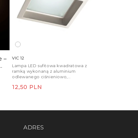
e –
VIC 12
.
Lampa LED sufitowa kwadratowa z
ramką wykonaną z aluminium
odlewanego ciśnieniowo,
lakierowanego na biało.
Cena
12,50 PLN
regularna
ADRES