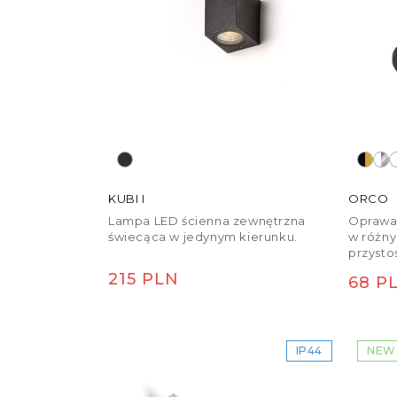
KUBI I
ORCO
Lampa LED ścienna zewnętrzna
Oprawa
świecąca w jedynym kierunku.
w różny
przysto
gipsowo
Cena
215 PLN
Cena
68 P
światła
regularna
GU10.
regu
IP44
NEW