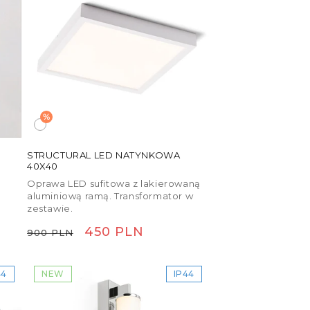
Zaciski IP
Kable
Kontrolery
Czujniki
więcej
%
STRUCTURAL LED NATYNKOWA
40X40
Oprawa LED sufitowa z lakierowaną
aluminiową ramą. Transformator w
zestawie.
Cena
Cena
450 PLN
900 PLN
regularna
promocyjna
44
NEW
IP44