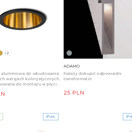
+2
ADAMO
 aluminiowa do wbudowania
Należy dokupić odpowiedni
ch wersjach kolorystycznych,
transformator.
sowana do montażu w płycie
-kartonowej ze źródłami
Cena
25 PLN
LN
 LED posiadającymi trzonek
regularna
larna
IP44
IP