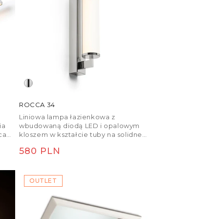
ROCCA 34
Liniowa lampa łazienkowa z
ia
wbudowaną diodą LED i opalowym
cach
kloszem w kształcie tuby na solidnej,
kątowej podstawie. Nadaje się do
Cena
580 PLN
wilgotnych środowisk.
regularna
OUTLET