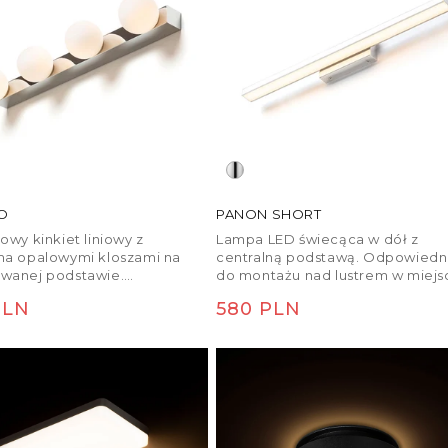
O
PANON SHORT
owy kinkiet liniowy z
Lampa LED świecąca w dół z
ma opalowymi kloszami na
centralną podstawą. Odpowiedn
wanej podstawie.
do montażu nad lustrem w miejs
sowana do źródeł światła LED
o podwyższonej wilgotności.
PLN
Cena
580 PLN
kiem G9.
larna
regularna