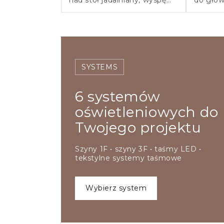
kuchenną i do salonu.
pomies
nowocz
SYSTEMS
6 systemów
oświetleniowych do
Twojego projektu
Szyny 1F • szyny 3F • taśmy LED •
tekstylne systemy taśmowe
wybierz system