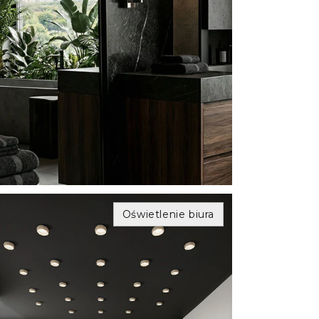
Zaciski IP
Kable
Kontrolery
Czujniki
więcej
Oświetlenie biura