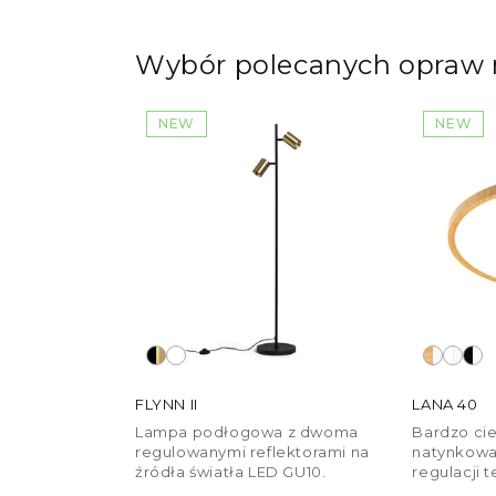
Wybór polecanych opraw n
NEW
NEW
FLYNN II
LANA 40
Lampa podłogowa z dwoma
Bardzo cie
regulowanymi reflektorami na
natynkowa
źródła światła LED GU10.
regulacji 
Dostępny w