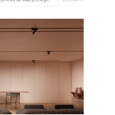
kierowania światła w
większych przestrzeni,
domach i mniejszych
showroomów i
wnętrzach.
profesjonalnych instalacji.