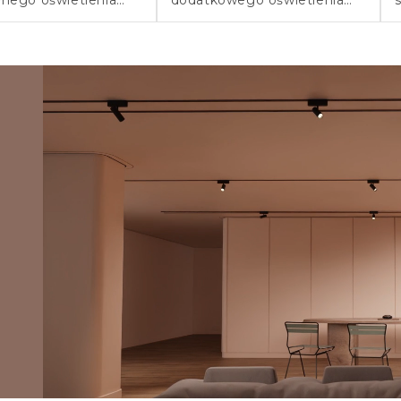
zczeń w
korytarzy, sypialni i elewacji
esnym stylu.
z naciskiem na funkcję i styl.