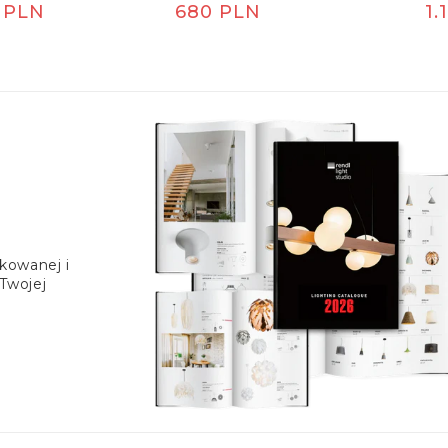
 PLN
Cena
680 PLN
C
1.
wy
met
rna
regularna
re
ukowanej i
 Twojej