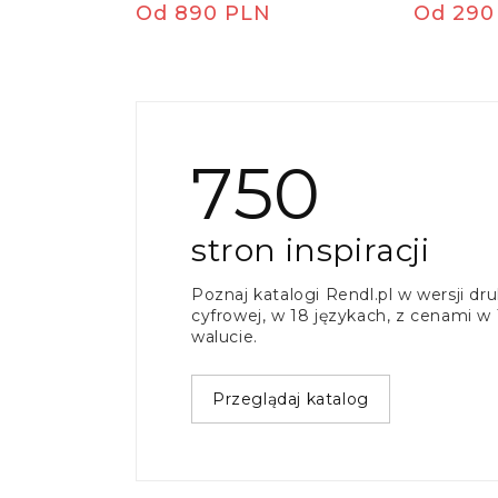
Cena
Od 890 PLN
Cena
Od 290
regularna
regula
750
stron inspiracji
Poznaj katalogi Rendl.pl w wersji dr
cyfrowej, w 18 językach, z cenami w
walucie.
Przeglądaj katalog