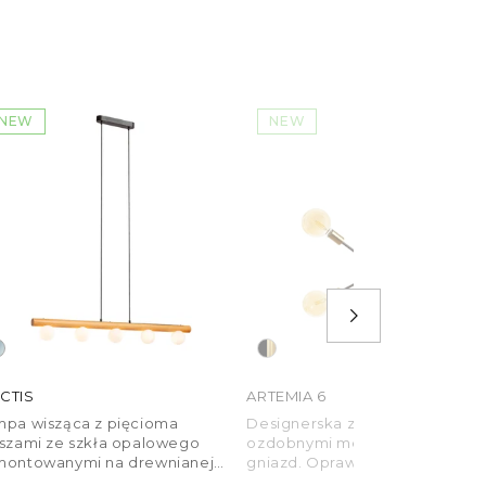
NEW
NEW
CTIS
ARTEMIA 6
mpa wisząca z pięcioma
Designerska zawieszka na drąż
oszami ze szkła opalowego
ozdobnymi mosiężnymi osłona
montowanymi na drewnianej
gniazd. Oprawę można kształt
stawie. Podstawa sufitowa
poprzez regulację ramion. Nad