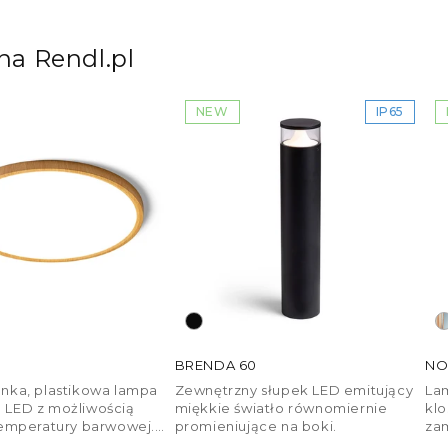
a Rendl.pl
NEW
IP65
BRENDA 60
NO
nka, plastikowa lampa
Zewnętrzny słupek LED emitujący
La
 LED z możliwością
miękkie światło równomiernie
kl
temperatury barwowej.
promieniujące na boki.
za
 kilku kolorach.
pod