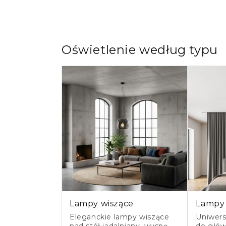
Oświetlenie według typu
Lampy wiszące
Lampy 
Eleganckie lampy wiszące
Uniwers
nad stół jadalniany, wyspę
do głów