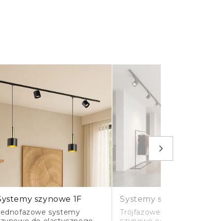
Systemy szynowe 1F
Systemy szynowe 3F
Jednofazowe systemy
Trójfazowe systemy
szynowe do elastycznego
szynowe odpowiednie do