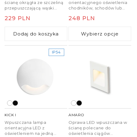
ścianę okrągła ze szczeliną
orientacyjnego oświetlenia
przepuszczającą wąski
chodników, schodów lub
strumień światła.
tarasów. Nadaje się do
Cena
229 PLN
Cena
248 PLN
użytku na zewnątrz i
wewnątrz. Montaż wyłącznie
regularna
regularna
ze światłem skierowanym w
Dodaj do koszyka
Wybierz opcje
dół.
IP54
KICK I
AMARO
Wpuszczana lampa
Oprawa LED wpuszczana w
orientacyjna LED z
ścianę polecane do
oświetleniem na jedną
oświetlenia ciągów