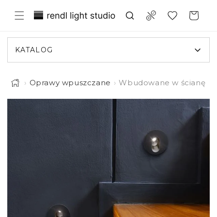
Przejdź
Translation missing:
do
Compare
Koszyk
treści
pl.general.wishlist.title
KATALOG
›
Oprawy wpuszczane
›
Wbudowane w ścianę