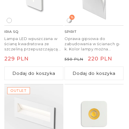
%
IRIA SQ
SPIRIT
Lampa LED wpuszczana w
Oprawa gipsowa do
ścianę kwadratowa ze
zabudowania w ścianach g-
szczeliną przepuszczającą
k. Kolor lampy można
wąski strumień światła.
zmienić za pomocą farb
Cena
229 PLN
Cena
Cena
220 PLN
550 PLN
ściennych.
regularna
regularna
promocyjna
Dodaj do koszyka
Dodaj do koszyka
OUTLET