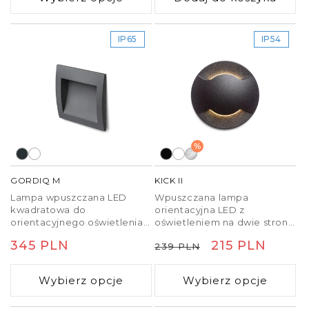
IP65
IP54
%
GORDIQ M
KICK II
Lampa wpuszczana LED
Wpuszczana lampa
kwadratowa do
orientacyjna LED z
orientacyjnego oświetlenia
oświetleniem na dwie strony.
chodników, schodów lub
Przeznaczona do montażu
Cena
345 PLN
Cena
Cena
215 PLN
239 PLN
tarasów.
na ścianie.
regularna
regularna
promocyjna
Wybierz opcje
Wybierz opcje