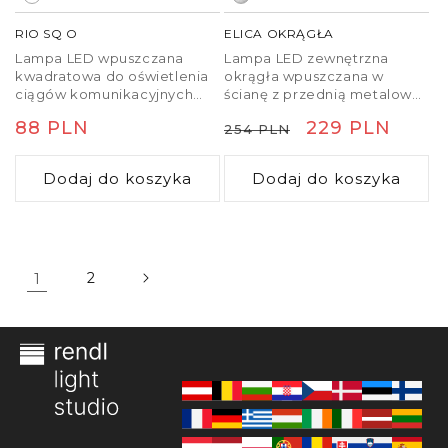
RIO SQ O
ELICA OKRĄGŁA
Lampa LED wpuszczana
Lampa LED zewnętrzna
kwadratowa do oświetlenia
okrągła wpuszczana w
ciągów komunikacyjnych
ścianę z przednią metalową
przeznaczona do montażu w
płytką świecąca w dół.
Cena
88 PLN
Cena
Cena
229 PLN
254 PLN
pustych ścianach lub
Lampa jest dostarczana z
niszach.
puszką montażową.
regularna
regularna
promocyjna
Dodaj do koszyka
Dodaj do koszyka
1
2