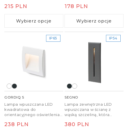
stronę. Przeznaczona do
komunikacyjnych.
Cena
215 PLN
Cena
178 PLN
montażu na ścianie.
regularna
regularna
Wybierz opcje
Wybierz opcje
IP65
IP54
GORDIQ S
SEGNO
Lampa wpuszczana LED
Lampa zewnętrzna LED
kwadratowa do
wpuszczana w ścianę z
orientacyjnego oświetlenia
wąską szczeliną, która
chodników, schodów lub
przepuszcza delikatne
Cena
238 PLN
Cena
380 PLN
tarasów.
światło.