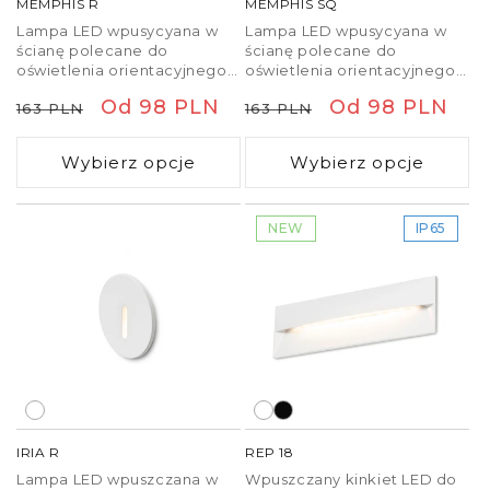
MEMPHIS R
MEMPHIS SQ
Lampa LED wpusycyana w
Lampa LED wpusycyana w
ścianę polecane do
ścianę polecane do
oświetlenia orientacyjnego
oświetlenia orientacyjnego
korytarzy i schodów.
korytarzy i schodów.
Cena
Cena
Od 98 PLN
Cena
Cena
Od 98 PLN
163 PLN
163 PLN
regularna
promocyjna
regularna
promocyjna
Wybierz opcje
Wybierz opcje
NEW
IP65
IRIA R
REP 18
Lampa LED wpuszczana w
Wpuszczany kinkiet LED do