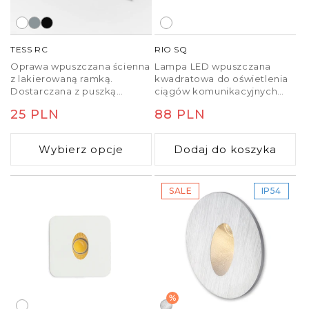
TESS RC
RIO SQ
Oprawa wpuszczana ścienna
Lampa LED wpuszczana
z lakierowaną ramką.
kwadratowa do oświetlenia
Dostarczana z puszką
ciągów komunikacyjnych
montażową.
przeznaczona do montażu w
Cena
25 PLN
Cena
88 PLN
pustych ścianach lub
niszach.
regularna
regularna
Wybierz opcje
Dodaj do koszyka
SALE
IP54
%