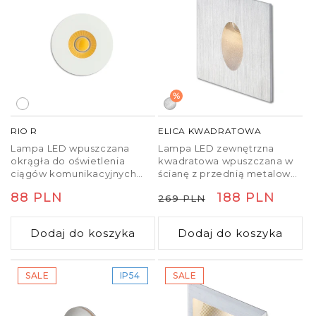
%
RIO R
ELICA KWADRATOWA
Lampa LED wpuszczana
Lampa LED zewnętrzna
okrągła do oświetlenia
kwadratowa wpuszczana w
ciągów komunikacyjnych
ścianę z przednią metalową
przeznaczona do montażu w
płytką świecąca w dół.
Cena
88 PLN
Cena
Cena
188 PLN
269 PLN
pustych ścianach lub
Lampa jest dostarczana z
niszach.
puszką montażową.
regularna
regularna
promocyjna
Dodaj do koszyka
Dodaj do koszyka
SALE
IP54
SALE