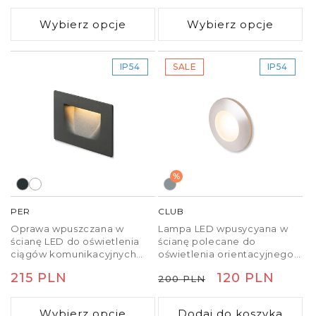
regularna
regularna
Wybierz opcje
Wybierz opcje
IP54
SALE
IP54
%
PER
CLUB
Oprawa wpuszczana w
Lampa LED wpusycyana w
ścianę LED do oświetlenia
ścianę polecane do
ciągów komunikacyjnych
oświetlenia orientacyjnego
odpowiednia do
korytarzy i schodów.
Cena
215 PLN
Cena
Cena
120 PLN
200 PLN
wewnętrznego i
zewnętrznego oświetlenia.
regularna
regularna
promocyjna
Wybierz opcje
Dodaj do koszyka