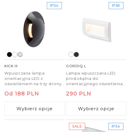
IP54
IP65
KICK III
GORDIQ L
Wpuszczana lampa
Lampa wpuszczana LED
orientacyjna LED z
prostokątna do
oświetleniem na trzy strony.
orientacyjnego oświetlenia
Przeznaczona do montażu
chodników, schodów lub
Cena
Od 188 PLN
Cena
290 PLN
na ścianie.
tarasów.
regularna
regularna
Wybierz opcje
Wybierz opcje
SALE
IP54