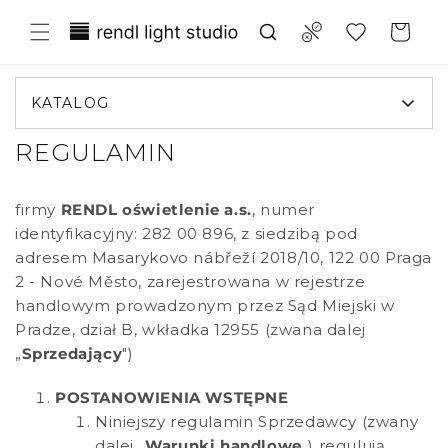
Przejdź
Translation missing:
do
Compare
Koszyk
treści
pl.general.wishlist.title
KATALOG
REGULAMIN
firmy
RENDL oświetlenie a.s.
, numer
identyfikacyjny: 282 00 896, z siedzibą pod
adresem Masarykovo nábřeží 2018/10, 122 00 Praga
2 - Nové Město, zarejestrowana w rejestrze
handlowym prowadzonym przez Sąd Miejski w
Pradze, dział B, wkładka 12955 (zwana dalej
„
Sprzedający
")
POSTANOWIENIA WSTĘPNE
Niniejszy regulamin Sprzedawcy (zwany
dalej „
Warunki handlowe
„) regulują