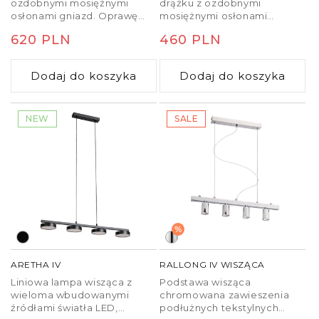
ozdobnymi mosiężnymi
drążku z ozdobnymi
osłonami gniazd. Oprawę
mosiężnymi osłonami
można kształtować poprzez
gniazd. Oprawę można
Cena
620 PLN
Cena
460 PLN
regulację ramion w osi
kształtować poprzez
poziomej. Nadaje się do
regulację ramion. Nadaje się
regularna
regularna
źródeł światła LED z
do źródeł światła LED z
Dodaj do koszyka
Dodaj do koszyka
trzonkiem E27.
trzonkiem E27.
NEW
SALE
%
ARETHA IV
RALLONG IV WISZĄCA
Liniowa lampa wisząca z
Podstawa wisząca
wieloma wbudowanymi
chromowana zawieszenia
źródłami światła LED,
podłużnych tekstylnych