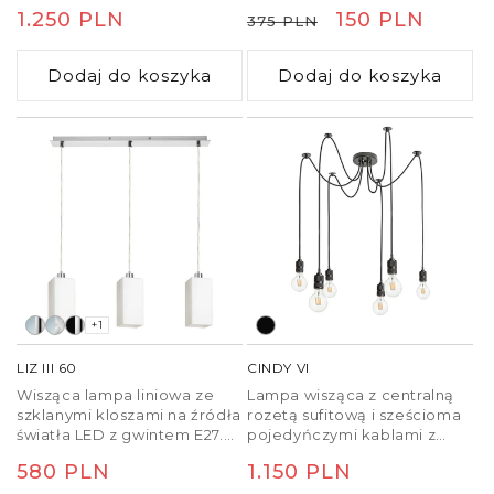
zapewniająca oświetlenie w
abażurów CASUAL 90 a
Cena
1.250 PLN
Cena
Cena
150 PLN
375 PLN
jednym kierunku.
LOPE 80.
regularna
regularna
promocyjna
Dodaj do koszyka
Dodaj do koszyka
+1
LIZ III 60
CINDY VI
Wisząca lampa liniowa ze
Lampa wisząca z centralną
szklanymi kloszami na źródła
rozetą sufitową i sześcioma
światła LED z gwintem E27.
pojedyńczymi kablami z
Odpowiednia do
oprawkami E27. Kable są
Cena
580 PLN
Cena
1.150 PLN
umieszczenia nad stołem
wyposażone w sufitowe