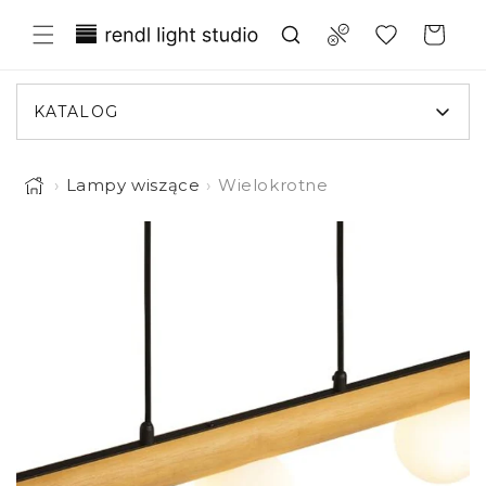
Przejdź
Translation missing:
do
Compare
Koszyk
treści
pl.general.wishlist.title
KATALOG
›
Lampy wiszące
›
Wielokrotne