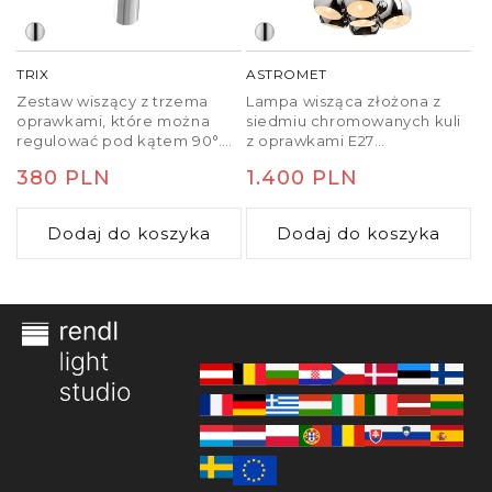
TRIX
ASTROMET
Zestaw wiszący z trzema
Lampa wisząca złożona z
oprawkami, które można
siedmiu chromowanych kuli
regulować pod kątem 90°.
z oprawkami E27
Polecane abażury: DOUBLE
osadzonych na jednej
Cena
380 PLN
Cena
1.400 PLN
55/30, ASPRO 55/30, RON
podstawie sufitowej.
55/30, RON 60/19, TEMPO
regularna
regularna
50/19.
Dodaj do koszyka
Dodaj do koszyka