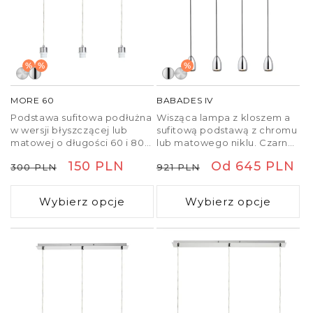
%
%
%
MORE 60
BABADES IV
Podstawa sufitowa podłużna
Wisząca lampa z kloszem a
w wersji błyszczącej lub
sufitową podstawą z chromu
matowej o długości 60 i 80
lub matowego niklu. Czarny
cm do zawieszenia trzech
tekstylny kabel.
Cena
Cena
150 PLN
Cena
Cena
Od 645 PLN
300 PLN
921 PLN
abażurów. Polecane
akcesoria: RON 15/20,
regularna
promocyjna
regularna
promocyjna
TEMPO 15/15, TEMPO 15/30.
Wybierz opcje
Wybierz opcje