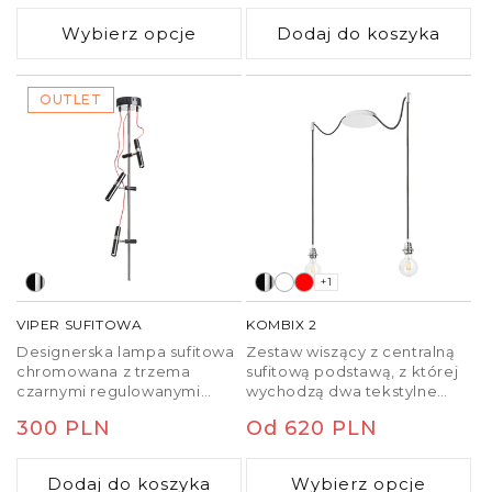
jadalnym.
uchwyty, które można
regularna
regularna
umieścić w dowolnej
Wybierz opcje
Dodaj do koszyka
odległości od rozety.
Długość kabla 2 m.
OUTLET
+1
VIPER SUFITOWA
KOMBIX 2
Designerska lampa sufitowa
Zestaw wiszący z centralną
chromowana z trzema
sufitową podstawą, z której
czarnymi regulowanymi
wychodzą dwa tekstylne
reflektorami LED i kablem w
kable z metalową oprawką
Cena
300 PLN
Cena
Od 620 PLN
czerwonym tekstylnym
E27 mocowane odzielnie
oplocie.
obok podstawy. Kable
regularna
regularna
posiadają chromowe
Dodaj do koszyka
Wybierz opcje
uchwyty pozwalające na