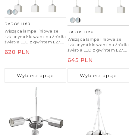
DADOS III 60
Wisząca lampa liniowa ze
DADOS III 80
szklanymi kloszami na źródła
Wisząca lampa liniowa ze
światła LED z gwintem E27.
szklanymi kloszami na źródła
Odpowiednia do
światła LED z gwintem E27.
Cena
620 PLN
umieszczenia nad stołem
Odpowiednia do
jadalnym.
regularna
Cena
645 PLN
umieszczenia nad stołem
jadalnym.
regularna
Wybierz opcje
Wybierz opcje