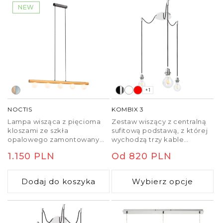
NEW
+1
NOCTIS
KOMBIX 3
Lampa wisząca z pięcioma
Zestaw wiszący z centralną
kloszami ze szkła
sufitową podstawą, z której
opalowego zamontowanymi
wychodzą trzy kable
na drewnianej podstawie.
tekstylne z metalową
Cena
1.150 PLN
Cena
Od 820 PLN
Podstawa sufitowa
oprawką E27. Kable
wykonana jest z
posiadają chromowe
regularna
regularna
lakierowanego metalu.
uchwyty pozwalające na
Dodaj do koszyka
Wybierz opcje
umieszczenie ich na suficie
w dowolnej odlegości od
podstawy. Długość kabli 3 m.
Polecane abażury: ARISTA,
DELI, JAKARANDA, DOUBLE