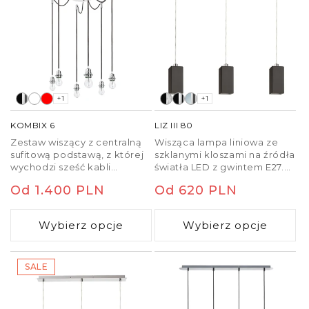
40/30, DOUBLE 55/30,
ASPRO 40/30, ASPRO 55/30,
RON 15/20, RON 40/25, RON
55/30, TEMPO 15/30, TEMPO
30/19.
+1
+1
KOMBIX 6
LIZ III 80
Zestaw wiszący z centralną
Wisząca lampa liniowa ze
sufitową podstawą, z której
szklanymi kloszami na źródła
wychodzi sześć kabli
światła LED z gwintem E27.
tekstylnych z metalową
Odpowiednia do
Cena
Od 1.400 PLN
Cena
Od 620 PLN
oprawką E27. Kable
umieszczenia nad stołem
posiadają chromowe
jadalnym.
regularna
regularna
uchwyty pozwalające na
Wybierz opcje
Wybierz opcje
umieszczenie ich na suficie
w dowolnej odlegości od
podstawy. Długość kabli 3 m.
SALE