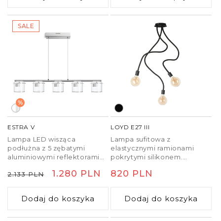
umieszczenie ich na suficie
w dowolnej odlegości od
podstawy. Długość kabli 3 m.
SALE
Polecane akcesoria: ARISTA,
DELI, JAKARANDA, DOUBLE
40/30, DOUBLE 55/30,
ASPRO 40/30, ASPRO 55/30,
RON 15/20, RON 40/25, RON
55/30, TEMPO 15/30, TEMPO
30/19.
%
ESTRA V
LOYD E27 III
Lampa LED wisząca
Lampa sufitowa z
podłużna z 5 zębatymi
elastycznymi ramionami
aluminiowymi reflektorami
pokrytymi silikonem.
osłoniętych kloszami z
Ramiona lampy można
Cena
Cena
1.280 PLN
Cena
820 PLN
2.133 PLN
przezroczystego szkła.
ustawiać we wszystkich
kierunkach. Można ją
regularna
promocyjna
regularna
skompletować z
Dodaj do koszyka
Dodaj do koszyka
reflektorowymi lub
dekoracyjnymi żarówkami
E27.