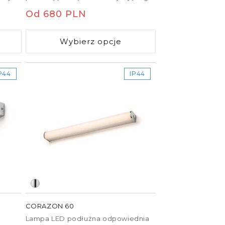
906,
się wewnątrz podstawy można
Cena
Od 680 PLN
 do
regulować barwę światła: 3000K i
4000K.
regularna
Wybierz opcje
P44
IP44
CORAZON 60
Lampa LED podłużna odpowiednia