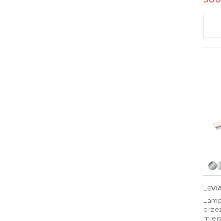
wilg
reg
LEVIA
Lamp
prze
miej