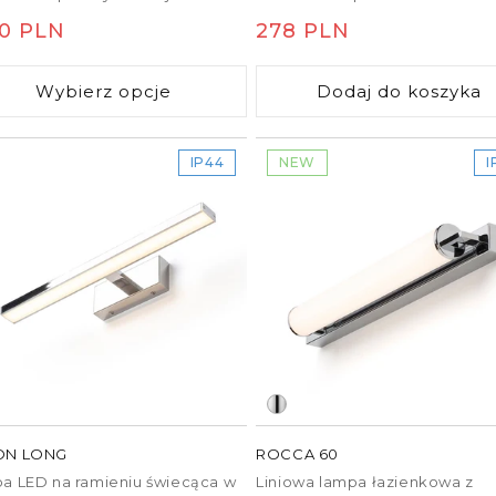
otności. Lampę można
wersjach kolorystycznych (R12
na
50 PLN
Cena
278 PLN
ntować na szafce lub półce za
R12907, R12908). Odpowiednia
cą uchwytu R12581.
montażu w miejscach o
ularna
regularna
podwyższonej wilgotności.
Wybierz opcje
Dodaj do koszyka
IP44
NEW
I
ON LONG
ROCCA 60
a LED na ramieniu świecąca w
Liniowa lampa łazienkowa z