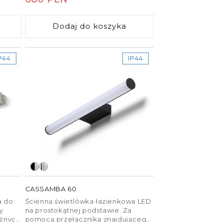
środowisk.
regularna
Dodaj do koszyka
P44
IP44
CASSAMBA 60
a do
Ścienna świetlówka łazienkowa LED
y
na prostokątnej podstawie. Za
óżnych
pomocą przełącznika znajdującego