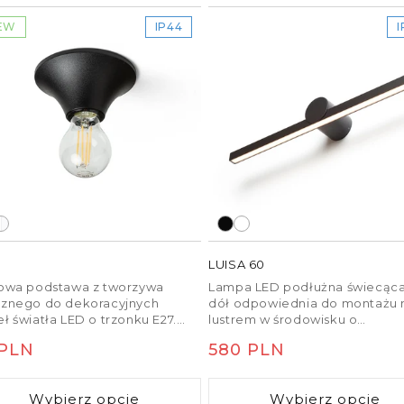
azienki. Zaletą jest
EW
IP44
I
a oraz designu oprawy.
e lustra w
tra
, zwróć uwagę na:
ła bez ostrych cieni
ni do codziennych
LUISA 60
towa podstawa z tworzywa
Lampa LED podłużna świecąc
uralnego wyglądu skóry
cznego do dekoracyjnych
dół odpowiednia do montażu 
ł światła LED o trzonku E27.
lustrem w środowisku o
je się do wilgotnych środowisk.
podwyższonej wilogotności.
na
 PLN
Cena
580 PLN
tra do łazienki
zapewni
ularna
regularna
rzyjemną atmosferę i
Wybierz opcje
Wybierz opcje