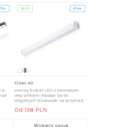
Zaciski IP
P54
NEW
IP44
Kable
Kontrolery
Czujniki
więcej
TONIC 60
a w
Liniowy kinkiet LED z osłoniętym
nad
włącznikiem. Nadaje się do
wilgotnych środowisk, na przykład
pod szafkami kuchennymi lub nad
Cena
Od 158 PLN
lustrem.
regularna
Wybierz opcje