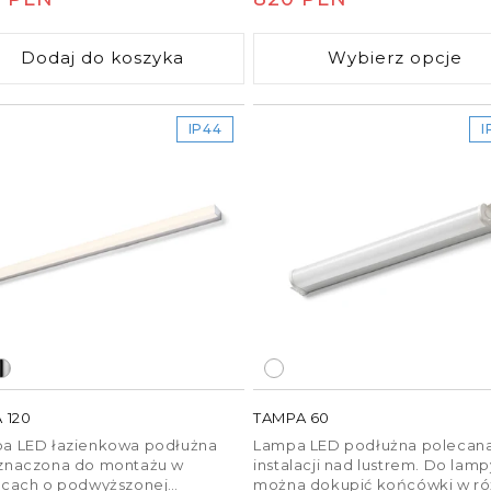
otnych środowisk.
szafce za pomocą zestawu
uchwytów R12581.
ularna
regularna
Dodaj do koszyka
Wybierz opcje
IP44
I
 120
TAMPA 60
a LED łazienkowa podłużna
Lampa LED podłużna polecan
znaczona do montażu w
instalacji nad lustrem. Do lamp
scach o podwyższonej
można dokupić końcówki w r