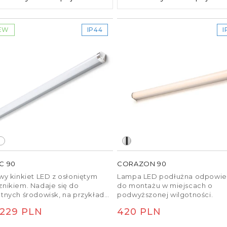
EW
IP44
I
praktyczne
kiej jakości lampy z
atła. Dzięki czystym
enie lustra
staje się
ki, a nie jedynie
stra
oraz rozwiązań dla
C 90
CORAZON 90
z opcję, która zapewni Ci
wy kinkiet LED z osłoniętym
Lampa LED podłużna odpowie
ki.
znikiem. Nadaje się do
do montażu w miejscach o
otnych środowisk, na przykład
podwyższonej wilgotności.
a łazienki
, warto
szafkami kuchennymi lub nad
na
229 PLN
Cena
420 PLN
nym i dodatkowymi
em.
wszystkie lampy do
ularna
regularna