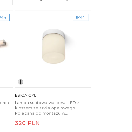
P44
IP44
ESICA CYL
dnia
Lampa sufitowa walcowa LED z
kloszem ze szkła opalowego.
Polecana do montażu w
pomieszczeniach o podwyższonej
Cena
320 PLN
wilgotności.
regularna