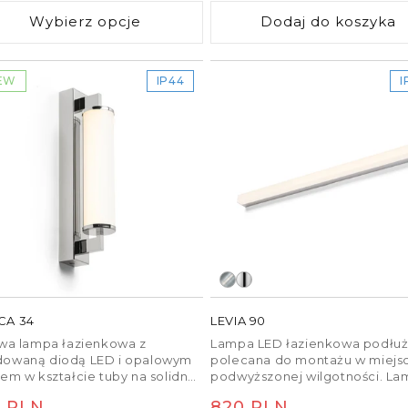
wnoważony system
Wybierz opcje
Dodaj do koszyka
EW
IP44
I
CA 34
LEVIA 90
owa lampa łazienkowa z
Lampa LED łazienkowa podłu
owaną diodą LED i opalowym
polecana do montażu w miejs
em w kształcie tuby na solidnej,
podwyższonej wilgotności. L
wej podstawie. Nadaje się do
można zainstalowaź na półce 
na
0 PLN
Cena
820 PLN