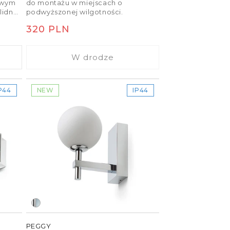
owym
do montażu w miejscach o
lidnej,
podwyższonej wilgotności.
 do
Cena
320 PLN
regularna
W drodze
P44
NEW
IP44
PEGGY