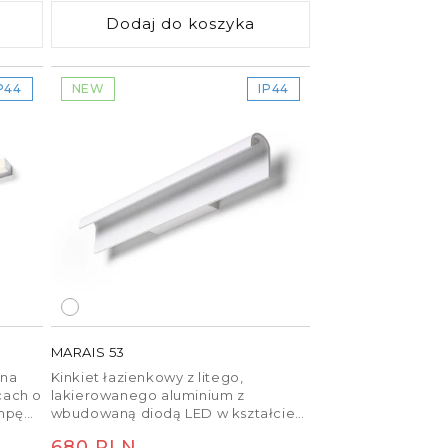
Dodaj do koszyka
P44
NEW
IP44
MARAIS 53
żna
Kinkiet łazienkowy z litego,
cach o
lakierowanego aluminium z
ampę
wbudowaną diodą LED w kształcie
lub
fali. Nadaje się do wilgotnych
Cena
680 PLN