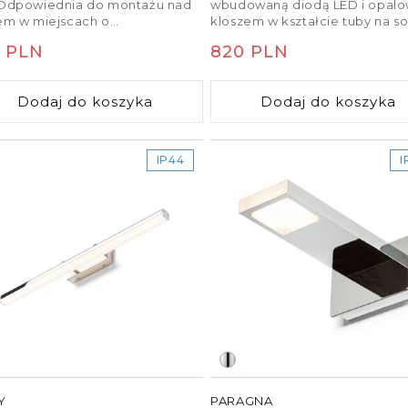
 Odpowiednia do montażu nad
wbudowaną diodą LED i opal
rem w miejscach o
kloszem w kształcie tuby na so
yższonej wilgotności.
kątowej podstawie. Nadaje się
na
 PLN
Cena
820 PLN
wilgotnych środowisk.
ularna
regularna
Dodaj do koszyka
Dodaj do koszyka
IP44
I
Y
PARAGNA