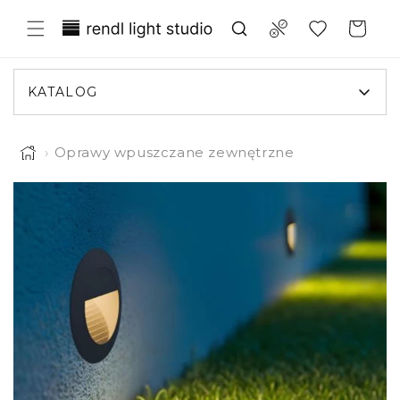
Przejdź
Translation missing:
do
Compare
Koszyk
treści
pl.general.wishlist.title
KATALOG
›
Oprawy wpuszczane zewnętrzne