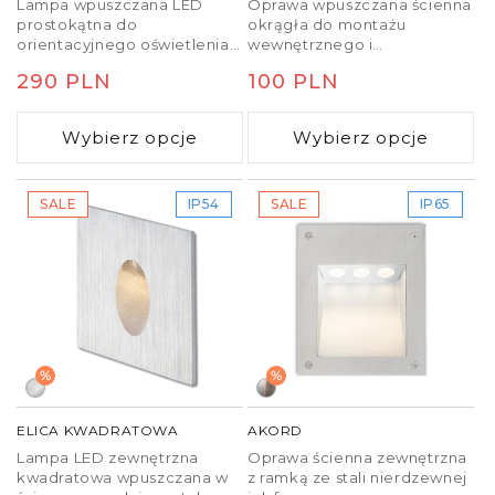
Lampa wpuszczana LED
Oprawa wpuszczana ścienna
prostokątna do
okrągła do montażu
orientacyjnego oświetlenia
wewnętrznego i
chodników, schodów lub
zewnętrznego zgodnie z
Cena
290 PLN
Cena
100 PLN
tarasów.
kierunkiem padania światła
w dół. Puszka montażowa w
regularna
regularna
zestawie.
Wybierz opcje
Wybierz opcje
SALE
IP54
SALE
IP65
%
%
ELICA KWADRATOWA
AKORD
Lampa LED zewnętrzna
Oprawa ścienna zewnętrzna
kwadratowa wpuszczana w
z ramką ze stali nierdzewnej