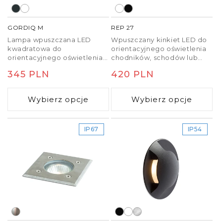
GORDIQ M
REP 27
Lampa wpuszczana LED
Wpuszczany kinkiet LED do
kwadratowa do
orientacyjnego oświetlenia
orientacyjnego oświetlenia
chodników, schodów lub
chodników, schodów lub
tarasów. Nadaje się do
Cena
345 PLN
Cena
420 PLN
tarasów.
użytku na zewnątrz i
wewnątrz. Montaż wyłącznie
regularna
regularna
ze światłem skierowanym w
Wybierz opcje
Wybierz opcje
dół.
IP67
IP54