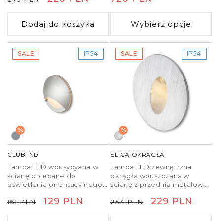
zewnętrznego i
wewnętrznego. Instalacja
regularna
promocyjna
regularna
lampy zgodnie z kierunkiem
Dodaj do koszyka
Wybierz opcje
padania światła w dół.
SALE
IP54
SALE
IP54
%
%
CLUB IND
ELICA OKRĄGŁA
Lampa LED wpusycyana w
Lampa LED zewnętrzna
ścianę polecane do
okrągła wpuszczana w
oświetlenia orientacyjnego
ścianę z przednią metalową
korytarzy i schodów.
płytką świecąca w dół.
Cena
Cena
129 PLN
Cena
Cena
229 PLN
161 PLN
254 PLN
Lampa jest dostarczana z
puszką montażową.
regularna
promocyjna
regularna
promocyjna