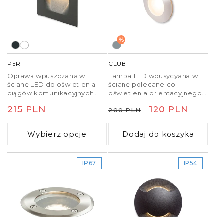
%
PER
CLUB
Oprawa wpuszczana w
Lampa LED wpusycyana w
ścianę LED do oświetlenia
ścianę polecane do
ciągów komunikacyjnych
oświetlenia orientacyjnego
odpowiednia do
korytarzy i schodów.
Cena
215 PLN
Cena
Cena
120 PLN
200 PLN
wewnętrznego i
zewnętrznego oświetlenia.
regularna
regularna
promocyjna
Wybierz opcje
Dodaj do koszyka
IP67
IP54