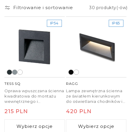
Filtrowanie i sortowanie
30 produkty(-ów)
IP54
IP65
TESS SQ
RAGG
Oprawa wpuszczana ścienna
Lampa zewnętrzna ścienna
kwadratowa do montażu
ze światłem kierunkowym
wewnętrznego i
do oświetlania chodników i
zewnętrznego z kierunkiem
schodów.
Cena
215 PLN
Cena
420 PLN
świecenia w dół. Lampa
występuje w trzech warsjach
regularna
regularna
kolorystycznych. Puszka
Wybierz opcje
Wybierz opcje
montażowa w zestawie.