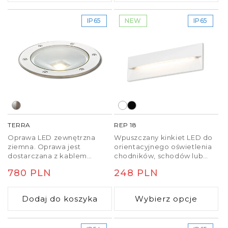
IP65
NEW
IP65
TERRA
REP 18
Oprawa LED zewnętrzna
Wpuszczany kinkiet LED do
ziemna. Oprawa jest
orientacyjnego oświetlenia
dostarczana z kablem
chodników, schodów lub
zasilającym o długości
tarasów. Nadaje się do
Cena
780 PLN
Cena
248 PLN
jednego metra.
użytku na zewnątrz i
wewnątrz. Montaż wyłącznie
regularna
regularna
ze światłem skierowanym w
Dodaj do koszyka
Wybierz opcje
dół.