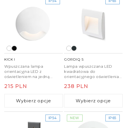
IP54
IP65
KICK I
GORDIQ S
Wpuszczana lampa
Lampa wpuszczana LED
orientacyjna LED z
kwadratowa do
oświetleniem na jedną
orientacyjnego oświetlenia
stronę. Przeznaczona do
chodników, schodów lub
Cena
215 PLN
Cena
238 PLN
montażu na ścianie.
tarasów.
regularna
regularna
Wybierz opcje
Wybierz opcje
IP54
NEW
IP65