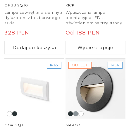
ORBU SQ 10
KICK III
Lampa zewnętrzna ziemny z
Wpuszczana lampa
dyfuzorem z bezbarwnego
orientacyjna LED z
szkła.
oświetleniem na trzy strony.
Przeznaczona do montażu
Cena
328 PLN
Cena
Od 188 PLN
na ścianie.
regularna
regularna
Dodaj do koszyka
Wybierz opcje
IP65
OUTLET
IP54
GORDIQ L
MARCO