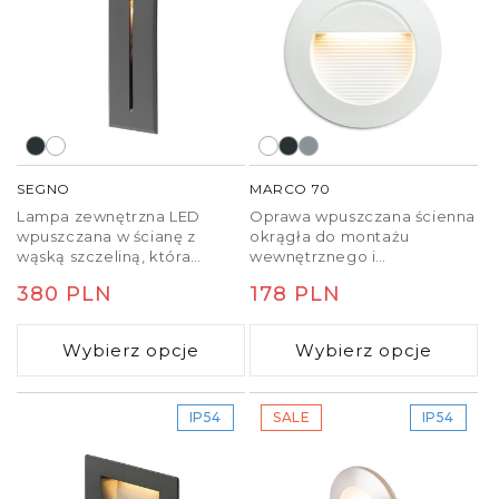
SEGNO
MARCO 70
Lampa zewnętrzna LED
Oprawa wpuszczana ścienna
wpuszczana w ścianę z
okrągła do montażu
wąską szczeliną, która
wewnętrznego i
przepuszcza delikatne
zewnętrznego zgodnie z
Cena
380 PLN
Cena
178 PLN
światło.
kierunkiem padania światła
w dół. Puszka montażowa w
regularna
regularna
zestawie.
Wybierz opcje
Wybierz opcje
IP54
SALE
IP54