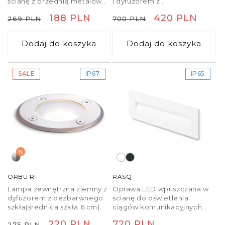
ścianę z przednią metalową
i dyfuzorem z
płytką świecąca w dół.
przezroczystego szkła.
Cena
Cena
188 PLN
Cena
Cena
420 PLN
269 PLN
700 PLN
Lampa jest dostarczana z
Rozmiar szkła 11,8/11,5 cm.
puszką montażową.
regularna
promocyjna
regularna
promocyjna
Dodaj do koszyka
Dodaj do koszyka
SALE
IP67
IP65
%
ORBU R
RASQ
Lampa zewnętrzna ziemny z
Oprawa LED wpuszczana w
dyfuzorem z bezbarwnego
ścianę do oświetlenia
szkła(średnica szkła 6 cm).
ciągów komunikacyjnych
polecana do użytku
Cena
Cena
220 PLN
Cena
720 PLN
275 PLN