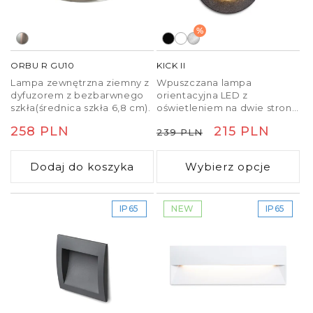
%
ORBU R GU10
KICK II
Lampa zewnętrzna ziemny z
Wpuszczana lampa
dyfuzorem z bezbarwnego
orientacyjna LED z
szkła(średnica szkła 6,8 cm).
oświetleniem na dwie strony.
Przeznaczona do montażu
Cena
258 PLN
Cena
Cena
215 PLN
239 PLN
na ścianie.
regularna
regularna
promocyjna
Dodaj do koszyka
Wybierz opcje
IP65
NEW
IP65