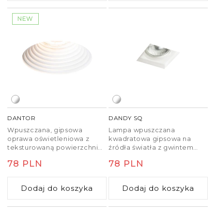
NEW
DANTOR
DANDY SQ
Wpuszczana, gipsowa
Lampa wpuszczana
oprawa oświetleniowa z
kwadratowa gipsowa na
teksturowaną powierzchnią
źródła światła z gwintem
na źródła światła LED GU10.
GU10 z wykończeniem bez
Cena
78 PLN
Cena
78 PLN
ramki. Montaż możliwy
jedynie w sufitach g-k.
regularna
regularna
Dodaj do koszyka
Dodaj do koszyka