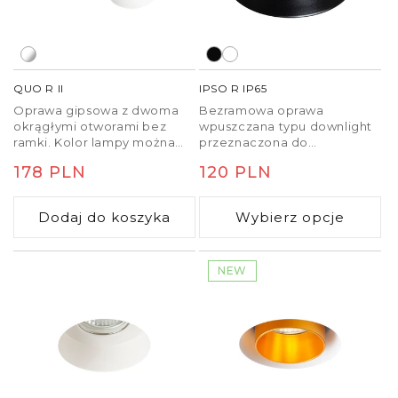
QUO R II
IPSO R IP65
Oprawa gipsowa z dwoma
Bezramowa oprawa
okrągłymi otworami bez
wpuszczana typu downlight
ramki. Kolor lampy można
przeznaczona do
zmienić za pomocą farb
pomieszczeń wilgotnych,
Cena
178 PLN
Cena
120 PLN
ściennych. Montaż możliwy
przeznaczona na źródła
jedynie w g-k.
światła LED GU10.
regularna
regularna
Dodaj do koszyka
Wybierz opcje
NEW