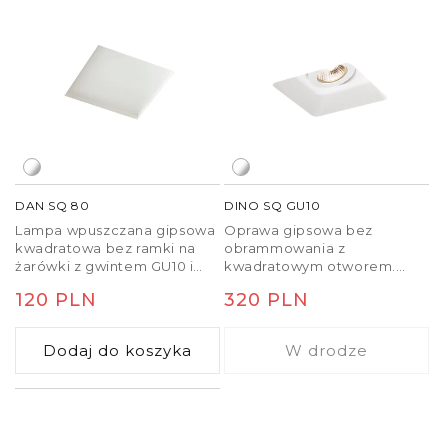
DAN SQ 80
DINO SQ GU10
Lampa wpuszczana gipsowa
Oprawa gipsowa bez
kwadratowa bez ramki na
obrammowania z
żarówki z gwintem GU10 i
kwadratowym otworem.
dyfuzorem ze szkła
Kolor lampy można zmienić
Cena
120 PLN
Cena
320 PLN
satynowego. Lampa jest
za pomocą farb ściennych.
przeznaczona do montażu w
Monaż możliwy jedynie w
regularna
regularna
suficie g-k.
gipso kartonie.
Dodaj do koszyka
W drodze