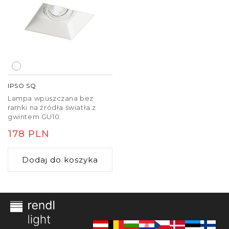
IPSO SQ
Lampa wpuszczana bez
ramki na źródła światła z
gwintem GU10.
Cena
178 PLN
regularna
Dodaj do koszyka