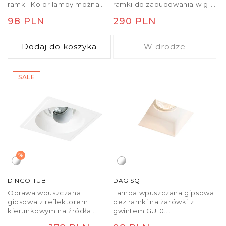
ramki. Kolor lampy można
ramki do zabudowania w g-
zmienić za pomocą farb
k. Kolor lampy można
Cena
98 PLN
Cena
290 PLN
ściennych. Montaż możliwy
zmienić za pomocą farb
jedynie w g-k.
ściennych. Należy dokupić
regularna
regularna
odpowiedni transformator.
Dodaj do koszyka
W drodze
SALE
%
DINGO TUB
DAG SQ
Oprawa wpuszczana
Lampa wpuszczana gipsowa
gipsowa z reflektorem
bez ramki na żarówki z
kierunkowym na źródła
gwintem GU10.
światła z gwintem GU5,3 z
Przeznaczona do montażu