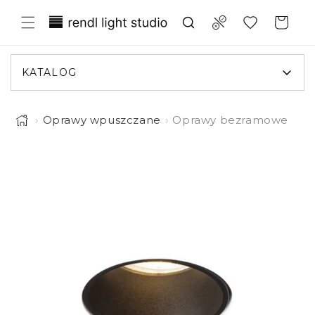
Przejdź
Translation missing:
do
Compare
Koszyk
treści
pl.general.wishlist.title
KATALOG
›
Oprawy wpuszczane
›
Oprawy bezramowe