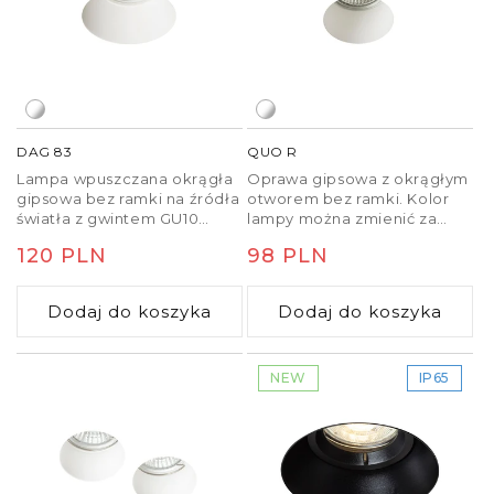
DAG 83
QUO R
Lampa wpuszczana okrągła
Oprawa gipsowa z okrągłym
gipsowa bez ramki na źródła
otworem bez ramki. Kolor
światła z gwintem GU10
lampy można zmienić za
przeznaczona do montażu
pomocą farb ściennych.
Cena
120 PLN
Cena
98 PLN
jedynie w sufitach gipsowo-
Montaż możliwy jedynie w g-
kartonowych.
k.
regularna
regularna
Dodaj do koszyka
Dodaj do koszyka
NEW
IP65