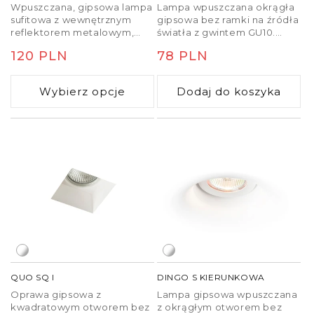
Wpuszczana, gipsowa lampa
Lampa wpuszczana okrągła
sufitowa z wewnętrznym
gipsowa bez ramki na źródła
reflektorem metalowym,
światła z gwintem GU10.
nieregulowana, na źródła
Przeznaczona do montażu
Cena
120 PLN
Cena
78 PLN
światła LED GU10.
jedynie w suficie gipsowo-
kartonowym.
regularna
regularna
Wybierz opcje
Dodaj do koszyka
QUO SQ I
DINGO S KIERUNKOWA
Oprawa gipsowa z
Lampa gipsowa wpuszczana
kwadratowym otworem bez
z okrągłym otworem bez