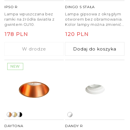
IPSO R
DINGO S STAŁA
Lampa wpuszczana bez
Lampa gipsowa z okrągłym
ramki na źródła światła z
otworem bez obramowania.
gwintem GU10.
Kolor lampy można zmienić
za pomocą farb ściennych.
Cena
178 PLN
Cena
120 PLN
Montaż lampy możliwy
jedynie w g-k.
regularna
regularna
W drodze
Dodaj do koszyka
NEW
DAYTONA
DANDY R