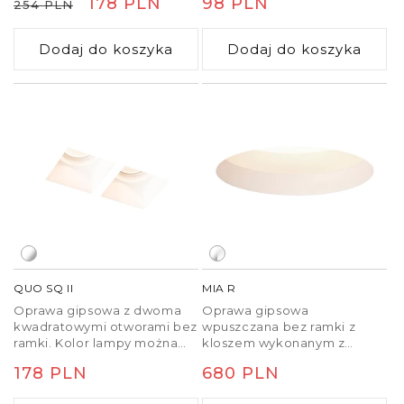
Cena
Cena
178 PLN
Cena
98 PLN
254 PLN
wykończeniem bez ramki.
jedynie w suficie gipsowo-
Montaż możliwy jedynie w
kartonowym.
regularna
promocyjna
regularna
sufitach g-k. Należy dokupić
Dodaj do koszyka
Dodaj do koszyka
odpowiedni transformator.
QUO SQ II
MIA R
Oprawa gipsowa z dwoma
Oprawa gipsowa
kwadratowymi otworami bez
wpuszczana bez ramki z
ramki. Kolor lampy można
kloszem wykonanym z
zmienić za pomocą farb
matowego poliwęglanu.
Cena
178 PLN
Cena
680 PLN
ściennych. Montaż możliwa
Montaż możliwy jedynie w
jedynie w g-k.
sufitach g-k.
regularna
regularna