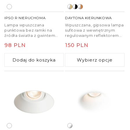
IPSO R NIERUCHOMA
DAYTONA KIERUNKOWA
Lampa wpuszczana
Wpuszczana, gipsowa lampa
punktowa bez ramki na
sufitowa z wewnętrznym
źródła światła z gwintem
regulowanym reflektorem
GU10.
metalowym na źródła
Cena
98 PLN
Cena
150 PLN
światła LED GU10.
regularna
regularna
Dodaj do koszyka
Wybierz opcje