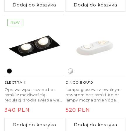
Dodaj do koszyka
Dodaj do koszyka
NEW
ELECTRA II
DINGO II GU10
Oprawa wpuszczana bez
Lampa gipsowa z owalnym
ramki z możliwością
otworem bez ramki. Kolor
regulacji źródła światła we
lampy można zmienić za
wszystkich kierunkach.
pomocą farb ściennych.
Cena
340 PLN
Cena
520 PLN
Oprawa jest przeznaczona
Montaż lampy jest możliwy
na źródła światła z gwintem
jedynie w gipso kartonie.
regularna
regularna
GU10.
Dodaj do koszyka
Dodaj do koszyka