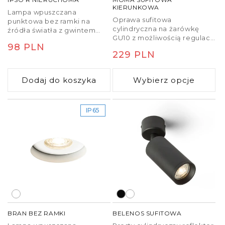
KIERUNKOWA
Lampa wpuszczana
Oprawa sufitowa
punktowa bez ramki na
cylindryczna na żarówkę
źródła światła z gwintem
GU10 z możliwością regulacji
GU10.
Cena
98 PLN
źródła światła.
Cena
229 PLN
regularna
regularna
Dodaj do koszyka
Wybierz opcje
IP65
BRAN BEZ RAMKI
BELENOS SUFITOWA