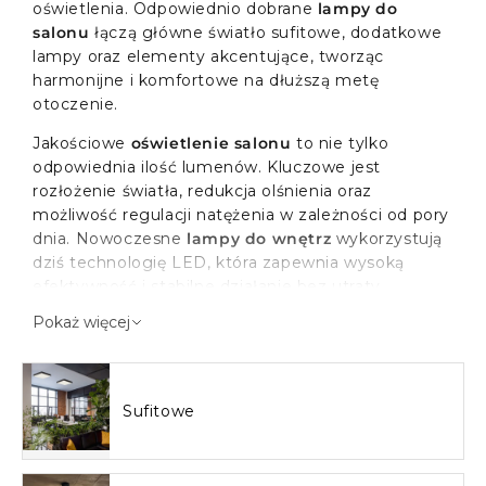
oświetlenia. Odpowiednio dobrane
lampy do
salonu
łączą główne światło sufitowe, dodatkowe
lampy oraz elementy akcentujące, tworząc
harmonijne i komfortowe na dłuższą metę
otoczenie.
Jakościowe
oświetlenie salonu
to nie tylko
odpowiednia ilość lumenów. Kluczowe jest
rozłożenie światła, redukcja olśnienia oraz
możliwość regulacji natężenia w zależności od pory
dnia. Nowoczesne
lampy do wnętrz
wykorzystują
dziś technologię LED, która zapewnia wysoką
efektywność i stabilne działanie bez utraty
strumienia świetlnego.
Pokaż więcej
Światła sufitowe do salonu jako
podstawa systemu
Sufitowe
Centralne
oświetlenie salonu
powinno zapewnić
równomierne, powierzchniowe światło bez ostrych