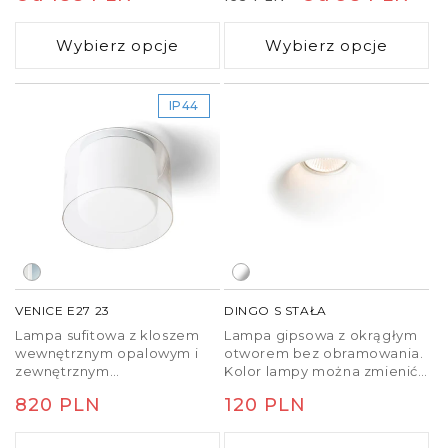
nakierowania źródła światła.
regularna
regularna
promocyjna
Wybierz opcje
Wybierz opcje
IP44
VENICE E27 23
DINGO S STAŁA
Lampa sufitowa z kloszem
Lampa gipsowa z okrągłym
wewnętrznym opalowym i
otworem bez obramowania.
zewnętrznym
Kolor lampy można zmienić
przezroczystym na
za pomocą farb ściennych.
Cena
820 PLN
Cena
120 PLN
chromowanej podstawie na
Montaż lampy możliwy
żarówli LED z gwintem E27.
jedynie w g-k.
regularna
regularna
Właściwa do montażu w