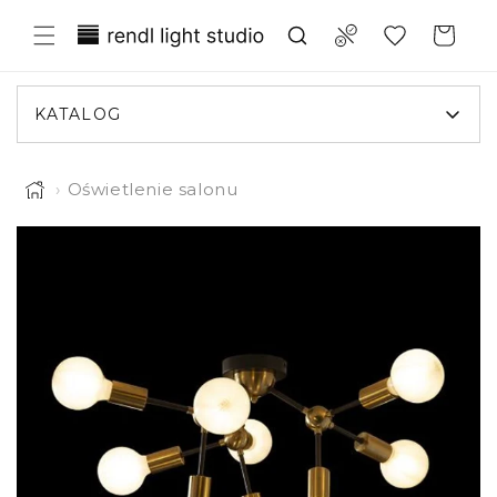
Przejdź
Translation missing:
do
Compare
Koszyk
treści
pl.general.wishlist.title
KATALOG
›
Oświetlenie salonu