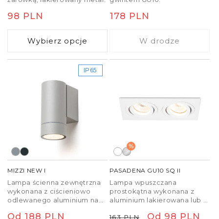
Cena
98 PLN
Cena
178 PLN
regularna
regularna
Wybierz opcje
W drodze
IP65
%
MIZZI NEW I
PASADENA GU10 SQ II
Lampa ścienna zewnętrzna
Lampa wpuszczana
wykonana z ciścieniowo
prostokątna wykonana z
odlewanego aluminium na
aluminium lakierowana lub w
żarówki z gwintem GU10.
wersji naturalnej na dwie
Cena
Od 188 PLN
Cena
Cena
Od 98 PLN
163 PLN
żarówki GU10 z możliwością