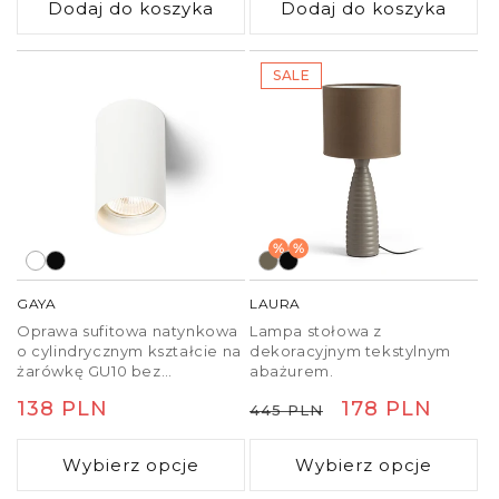
Dodaj do koszyka
Dodaj do koszyka
środowisku o podwyższonej
wilgotności.
SALE
%
%
GAYA
LAURA
Oprawa sufitowa natynkowa
Lampa stołowa z
o cylindrycznym kształcie na
dekoracyjnym tekstylnym
żarówkę GU10 bez
abażurem.
możliwości regulacji.
Cena
138 PLN
Cena
Cena
178 PLN
445 PLN
regularna
regularna
promocyjna
Wybierz opcje
Wybierz opcje