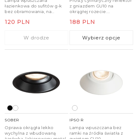
Lampa wpuszczana
Prosty cylindryczny reflektor
łazienkowa do sufitów g-k
z gniazdem GU10 na
bez obramowania, na
okrągłej rozecie.
żarówki LED z gwintem
Sprężynowy uchwyt oprawki
Cena
120 PLN
Cena
188 PLN
GU10.
umożliwia stosowanie
żarówek o różnej wysokości.
regularna
regularna
W drodze
Wybierz opcje
SOBER
IPSO R
Oprawa okrągła lekko
Lampa wpuszczana bez
wychylna z wbudowaną
ramki na źródła światła z
żarówką, lakierowany metal.
gwintem GU10.