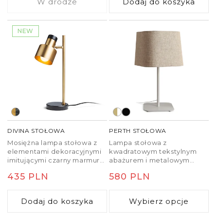
W drodze
Dodaj do koszyka
NEW
DIVINA STOŁOWA
PERTH STOŁOWA
Mosiężna lampa stołowa z
Lampa stołowa z
elementami dekoracyjnymi
kwadratowym tekstylnym
imitującymi czarny marmur
abażurem i metalowym
na źródła światła LED E27.
stojakiem.
Cena
435 PLN
Cena
580 PLN
regularna
regularna
Dodaj do koszyka
Wybierz opcje