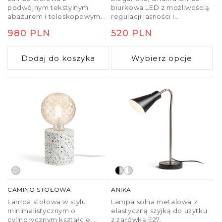
podwójnym tekstylnym
biurkowa LED z możliwością
abażurem i teleskopowym
regulacji jasności i
stojakiem umożliwiającym
temperatury barwowej,
Cena
980 PLN
Cena
520 PLN
regulację wysokości lampy.
sterowaną za pomocą
podstawy.
regularna
regularna
Dodaj do koszyka
Wybierz opcje
CAMINO STOŁOWA
ANIKA
Lampa stołowa w stylu
Lampa solna metalowa z
minimalistycznym o
elastyczną szyjką do użytku
cylindrycznym kształcie,
z żarówką E27.