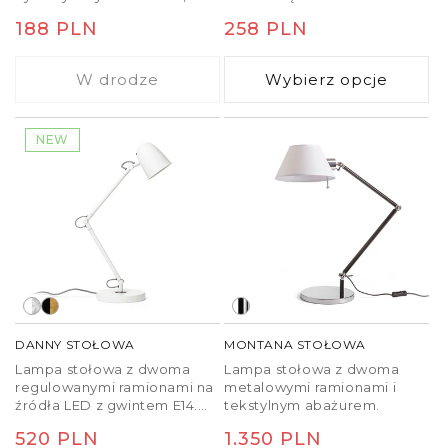
którą można połączyć z
Cena
188 PLN
Cena
258 PLN
żarówką dekoracyjną. Każda
lampa ma oryginalny design.
regularna
regularna
W drodze
Wybierz opcje
NEW
DANNY STOŁOWA
MONTANA STOŁOWA
Lampa stołowa z dwoma
Lampa stołowa z dwoma
regulowanymi ramionami na
metalowymi ramionami i
źródła LED z gwintem E14.
tekstylnym abażurem.
Włącznik znajduje się z tyłu
Cena
520 PLN
Cena
1.350 PLN
klosza.