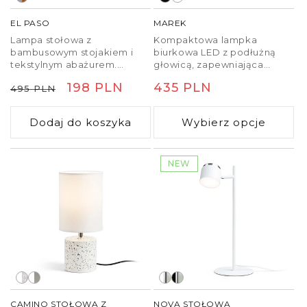
EL PASO
MAREK
Lampa stołowa z
Kompaktowa lampka
bambusowym stojakiem i
biurkowa LED z podłużną
tekstylnym abażurem.
głowicą, zapewniająca
Dostarczana w częściach,
szersze
Cena
Cena
198 PLN
Cena
435 PLN
495 PLN
wymagany jest montaż.
oświetlenie.Wyposażona w
ściemniacz umieszczony na
regularna
promocyjna
regularna
podstawie lampy z
Dodaj do koszyka
Wybierz opcje
możliwością
trzystopniowego
ściemniania oraz
regulowaniem temperatury
NEW
barwowej.
CAMINO STOŁOWA Z
NOVA STOŁOWA