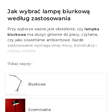
Jak wybrać lampę biurkową
według zastosowania
Przy wyborze ważne jest określenie, czy
lampka
biurkowa
ma służyć głównie do pracy, czytania,
czy jako oświetlenie ambientowe. Każde
zastosowanie wymaga innej mocy, konstrukcji i
rodzaju światła.
Na biurko
– wyższy strumień świetlny,
Pokaż więcej
możliwość regulacji i neutralna barwa światła.
Na stolik nocny
– miękkie, rozproszone światło
w cieplejszej tonacji.
Biurkowe
Do salonu
– dekoracyjny charakter i przytulna
atmosfera.
Do pracy najlepsze będą modele z regulowanym
ramieniem i odpowiednią intensywnością światła,
Ściemnialne
natomiast do sypialni sprawdzi się delikatniejsza