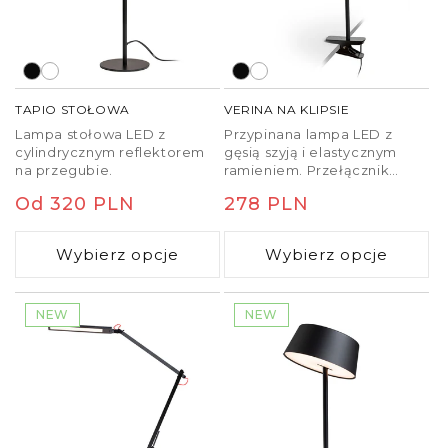
biurko
do codziennej pracy, czy stylowego
dodatku do salonu, dobrze dobrana
lampa
biurkowa
pozwoli elastycznie zarządzać światłem
według potrzeb. Wybierz model odpowiadający
Twoim wymaganiom pod względem mocy, funkcji i
TAPIO STOŁOWA
VERINA NA KLIPSIE
wyglądu wnętrza.
Lampa stołowa LED z
Przypinana lampa LED z
cylindrycznym reflektorem
gęsią szyją i elastycznym
na przegubie.
ramieniem. Przełącznik
ściemniania znajduje się na
Cena
Od 320 PLN
Cena
278 PLN
klipsie lampy. Maksymalne
rozwarcie klipsa wynosi 2,5
regularna
regularna
cm. Posiada trzystopniowe
Wybierz opcje
Wybierz opcje
ściemnianie.
NEW
NEW