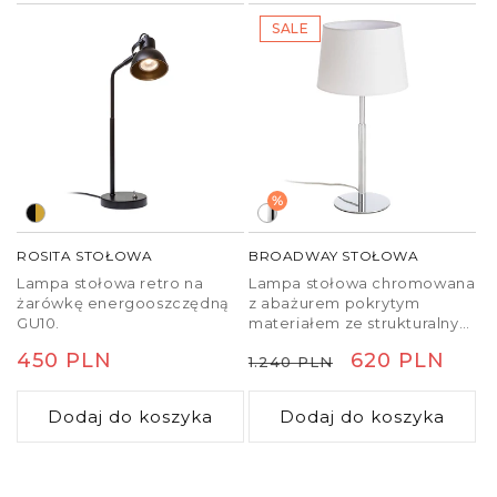
SALE
%
ROSITA STOŁOWA
BROADWAY STOŁOWA
Lampa stołowa retro na
Lampa stołowa chromowana
żarówkę energooszczędną
z abażurem pokrytym
GU10.
materiałem ze strukturalnym
wzorem.
Cena
450 PLN
Cena
Cena
620 PLN
1.240 PLN
regularna
regularna
promocyjna
Dodaj do koszyka
Dodaj do koszyka