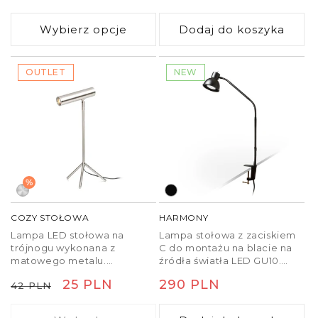
regularna
regularna
Wybierz opcje
Dodaj do koszyka
OUTLET
NEW
%
COZY STOŁOWA
HARMONY
Lampa LED stołowa na
Lampa stołowa z zaciskiem
trójnogu wykonana z
C do montażu na blacie na
matowego metalu.
źródła światła LED GU10.
Transformator jest częścią
Maksymalna rozpiętość
Cena
Cena
25 PLN
Cena
290 PLN
42 PLN
adaptera do gniazdka.
zacisku wynosi 5,5 cm.
regularna
promocyjna
regularna