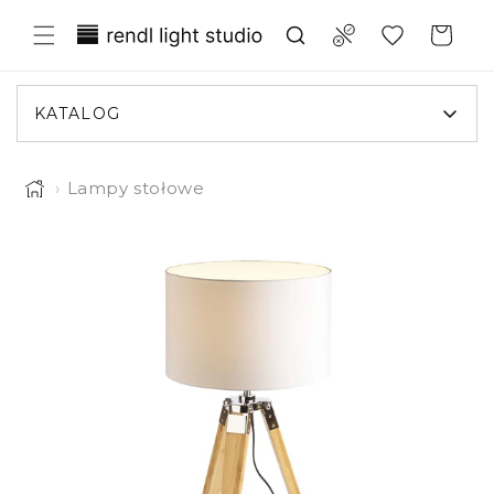
Przejdź
Translation missing:
do
Compare
Koszyk
treści
pl.general.wishlist.title
KATALOG
›
Lampy stołowe