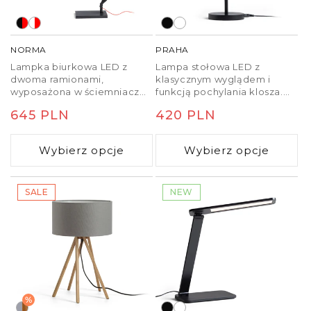
NORMA
PRAHA
Lampka biurkowa LED z
Lampa stołowa LED z
dwoma ramionami,
klasycznym wyglądem i
wyposażona w ściemniacz
funkcją pochylania klosza.
umieszczony na górze
Posiada trzystopniowe
Cena
645 PLN
Cena
420 PLN
reflektora. Posiada funkcję
ściemnianie.
trzystopniowego
regularna
regularna
ściemniania i regulowaną
Wybierz opcje
Wybierz opcje
temperaturę barwową.
Lampkę można
przymocować do biurka lub
półki kupując oddzielny
SALE
NEW
zacisk EMA C (R14290,
R14291).
%