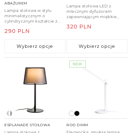
ABAŻUREM
Lampa stołowa LED z
Lampa stołowa w stylu
mlecznym dyfuzorem
minimalistycznym o
zapewniającym miękkie,
cylindrycznym kształcie z
równomierne oświetlenie.
Cena
320 PLN
tekstylnym abażurem. Każda
Cena
290 PLN
lampa ma oryginalny design.
regularna
regularna
Wybierz opcje
Wybierz opcje
NEW
ESPLANADE STOŁOWA
ROD DIMM
Lampa stołowa z
Elegancka, smukła lampa