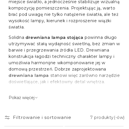
miejsce światło, a jednocześnie stabilizuje wizualną
kompozycję pomieszczenia. Projektując ją, warto
brać pod uwagę nie tylko natężenie światła, ale też
wysokość lampy, kierunek i rozproszenie wiązki
światła.
Solidna
drewniana lampa stojąca
powinna długo
utrzymywać stałą wydajność świetlną, bez zmian w
barwie i przegrzewania źródła LED. Drewniana
konstrukcja łagodzi techniczny charakter lampy i
umożliwia harmonijne wkomponowanie jej w
domową przestrzeń. Dobrze zaprojektowana
drewniana lampa
stanowi więc zarówno narzędzie
doświetlające, jak i efektowny detal wnętrza.
Funkcja drewnianej lampy
Pokaż więcej
stojącej we wnętrzu
Filtrowanie i sortowanie
7 produkty(-ów)
Drewniana lampa stojąca
jest wykorzystywana
jako światło ambientowe albo do czytania w