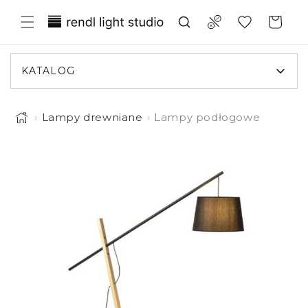
Przejdź
Translation missing:
do
Compare
Koszyk
treści
pl.general.wishlist.title
KATALOG
›
Lampy drewniane
›
Lampy podłogowe