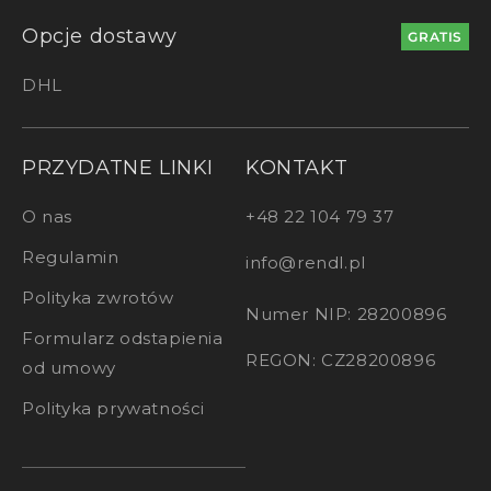
warstwy zwiększa elastyczność i pozwala tworzyć
Opcje dostawy
GRATIS
różnorodne sceny świetlne.
DHL
Trwała wartość polega na połączeniu solidnego
zasilacza, stabilnego strumienia światła oraz
odporności materiału. W przestrzeni mieszkalnej
drewniana lampa
to nie tylko dekoracja, lecz
PRZYDATNE LINKI
KONTAKT
wyważony element techniczny o długotrwałej
użyteczności.
O nas
+48 22 104 79 37
Regulamin
info@rendl.pl
Polityka zwrotów
Numer NIP: 28200896
Formularz odstapienia
REGON: CZ28200896
od umowy
Polityka prywatności