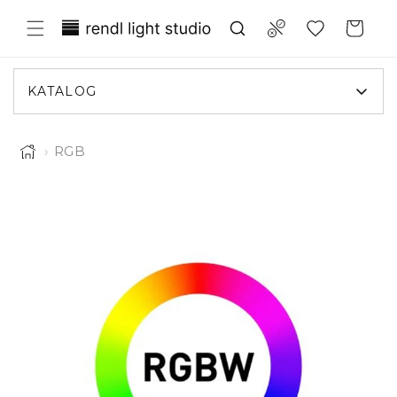
Przejdź
Translation missing:
do
Compare
Koszyk
treści
pl.general.wishlist.title
KATALOG
›
RGB