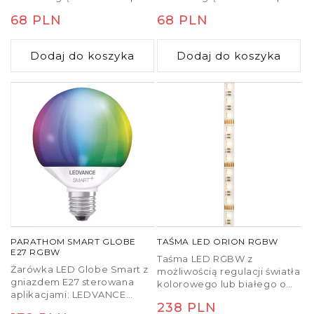
białe oświetlenie. Łatwa
białe oświetlenie. Łatwa
Cena
68 PLN
Cena
68 PLN
instalacja bez użycia
instalacja bez użycia
aplikacji lub smartfona.
aplikacji lub smartfona.
regularna
regularna
Przełączaj kolory, sceny
Przełączaj kolory, sceny
Dodaj do koszyka
Dodaj do koszyka
kolorów, dostosuj nasycenie
kolorów, dostosuj nasycenie
kolorów lub przyciemnij za
kolorów lub przyciemnij za
pomocą jednego przycisku.
pomocą jednego przycisku.
W zestawie pilot na
W zestawie pilot na
podczerwień.
podczerwień.
PARATHOM SMART GLOBE
TAŚMA LED ORION RGBW
E27 RGBW
Taśma LED RGBW z
Żarówka LED Globe Smart z
możliwością regulacji światła
gniazdem E27 sterowana
kolorowego lub białego o
aplikacjami: LEDVANCE
różnych temperaturach
Cena
238 PLN
SMART + WiFi (z minimalną
(3000K - 450lm/m).