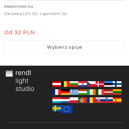
PARATHOM G4
Żarówka LED 12V z gwintem G4.
Cena
Od 32 PLN
regularna
Wybierz opcje