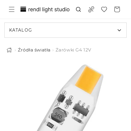
Przejdź
Translation missing:
do
Compare
Koszyk
treści
pl.general.wishlist.title
KATALOG
›
Źródła światła
›
Żarówki G4 12V