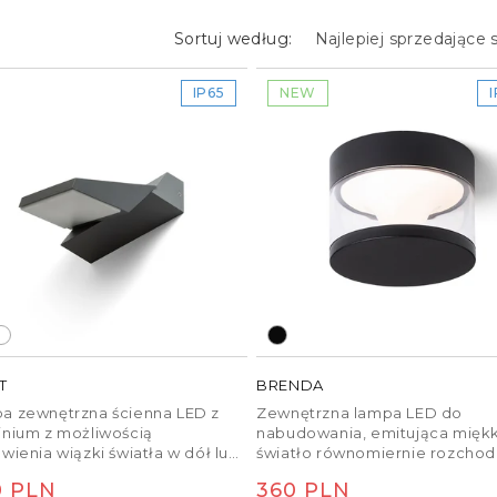
redniego w
Sortuj według:
IP65
NEW
się głównie jako warstwę
ylko oświetlenie
tworzenie przyjemnego i
tów.
sypialnie, korytarze oraz
oświetlenie pośrednie w
etla płaszczyznę sufitu i
est wybór zbyt słabego
T
BRENDA
jscowienie taśmy LED. Gdy
a zewnętrzna ścienna LED z
Zewnętrzna lampa LED do
inium z możliwością
nabudowania, emitująca mięk
cy lub taśma jest widoczna
wienia wiązki światła w dół lub
światło równomiernie rozcho
e olśnienie, a efekt
 oświetlenie pośrednie do góry.
się na boki.
na
0 PLN
Cena
360 PLN