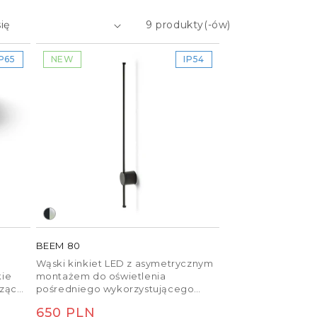
Zaciski IP
9 produkty(-ów)
Kable
Kontrolery
IP65
NEW
IP54
Czujniki
więcej
BEEM 80
Wąski kinkiet LED z asymetrycznym
kie
montażem do oświetlenia
dzące
pośredniego wykorzystującego
odbicie od ściany. Oprawa nadaje
Cena
650 PLN
się zarówno do użytku