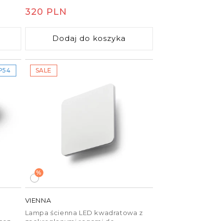
wewnętrznego i zewnętrznego.
Cena
320 PLN
regularna
Dodaj do koszyka
P54
SALE
%
VIENNA
o
Lampa ścienna LED kwadratowa z