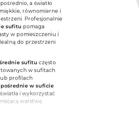
Komponenty WAVE
Lampki nocne
Sufitowe
Lampa z czujnikiem ruchu
Podłogowe
pośrednio, a światło
Lampy na gęsiej szyi
Reflektory wielokrotne
c miękkie, równomierne i
strzeni. Profesjonalnie
Lampy stołowe
Rodziny reflektorów
e sufitu
pomaga
więcej
asty w pomieszczeniu i
dealną do przestrzeni
Oświetlenie schodów
Lampy stołowe
Sufitowe
Biurkowe
średnie sufitu
często
Ścienna
Ściemnialne
ntowanych w sufitach
Wbudowane w ścianę
Dotykowa
ub profilach
 pośrednie w suficie
Lampa schodowa z czujnikiem
Dekoracyjny design
światła i wykorzystać
Nowoczesny design
łniającą warstwę
więcej
ane rozwiązanie
Oświetlenie industrialne
ługotrwałą funkcjonalność
Oświetlenie podłogi