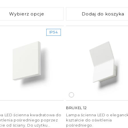
ularna
regularna
Wybierz opcje
Dodaj do koszyka
 oświetlenia
IP54
mień świetlny taśmy LED,
świetlenia ambientowego
o 1200 lumenów na metr.
ne, a jednocześnie miękkie
ura barwowa. W
ej wybiera się ciepłą
. Takie
oświetlenie
osferę sprzyjającą
BRUXEL 12
a LED ścienna kwadratowa do
Lampa ścienna LED o eleganc
etlenia pośredniego poprzez
kształcie do oświtlenia
cie od ściany. Do użytku
pośredniego.
ien wynosić co najmniej