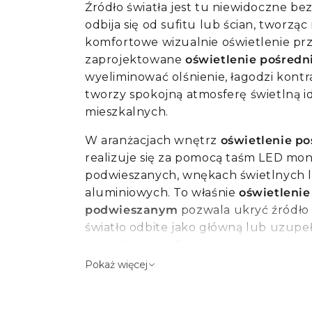
Ścienna
Komponenty VEGA
Cienkie
Zmiana koloru światła
Źródło światła jest tu niewidoczne bez
Słupki okrągłe
Lampy stołowe
Oprawy wpuszczane ścienne
odbija się od sufitu lub ścian, tworzą
RGB
Słupki kwadratowe
Lampy ceramiczne
komfortowe wizualnie oświetlenie prze
Lampy podłogowe
Ściemnialne
zaprojektowane
oświetlenie pośredni
Słupki regulowane
Lampy
więcej
więcej
wyeliminować olśnienie, łagodzi kontr
tworzy spokojną atmosferę świetlną i
Lampy luksusowe
Lampy podłogowe
mieszkalnych.
Żyrandole
Dekoracyjne
W aranżacjach wnętrz
oświetlenie po
Wiszące
Lampa łukowa
realizuje się za pomocą taśm LED mo
Sufitowe
Podłogowe
podwieszanych, wnękach świetlnych l
aluminiowych. To właśnie
oświetlenie
Stołowe
Do czytania
podwieszanym
pozwala ukryć źródło 
Lampy podłogowe
Ściemnialne
światło odbite jako główną lub uzupe
oświetleniową. Starannie zaprojektow
Styl industrialny
gwarantuje stabilną moc świetlną i d
Pokaż więcej
Oświetlenie pośrednie
całego systemu.
Oświetlenie garażu