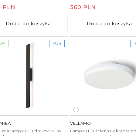
ętrznego i zewnętrznego.
glądały naturalnie.
na
0 PLN
Cena
360 PLN
ularna
regularna
jnym jest profil
Dodaj do koszyka
Dodaj do koszyka
iepło z taśmy LED i
rasza światło i eliminuje
ED.
EW
IP54
I
nie dla końcowego
rojekcie światło odbija
ękkie, równomierne
enia.
w suficie podwieszanym
lub zmianę temperatury
mosferę wnętrza do
AREA
VELLAMO
 oświetlenia
użna lampa LED do użytku na
Lampa LED ścienna okrągła d