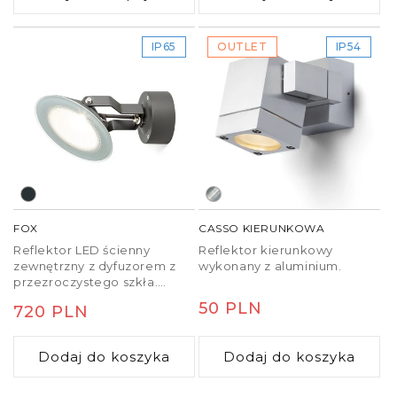
IP65
OUTLET
IP54
FOX
CASSO KIERUNKOWA
Reflektor LED ścienny
Reflektor kierunkowy
zewnętrzny z dyfuzorem z
wykonany z aluminium.
przezroczystego szkła.
Lampa może być
Cena
50 PLN
Cena
720 PLN
instalowana w podłożu na
klinie ziemnym (R11755), który
regularna
regularna
należy zamówić oddzielnie.
Dodaj do koszyka
Dodaj do koszyka