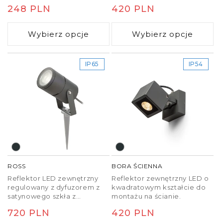
przegubie.
montado no teto ou na
Cena
248 PLN
Cena
420 PLN
parede.
regularna
regularna
Wybierz opcje
Wybierz opcje
IP65
IP54
ROSS
BORA ŚCIENNA
Reflektor LED zewnętrzny
Reflektor zewnętrzny LED o
regulowany z dyfuzorem z
kwadratowym kształcie do
satynowego szkła z
montażu na ścianie.
możliwością wybrania kąta
Cena
720 PLN
Cena
420 PLN
świecenia 8-30°, do