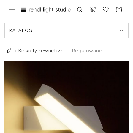
Przejdź
Translation missing:
do
Compare
Koszyk
treści
pl.general.wishlist.title
KATALOG
›
Kinkiety zewnętrzne
›
Regulowane