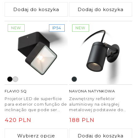
zamontowania na ścianie lub
regularna
regularna
w gruncie po dokupieniu
Dodaj do koszyka
Dodaj do koszyka
klina (R11755).
NEW
IP54
NEW
FLAVIO SQ
NAVONA NATYNKOWA
Projetor LED de superfície
Zewnętrzny reflektor
para exterior com função de
aluminiowy na okrągłej
inclinação que pode ser
metalowej podstawie do
montado no teto ou na
żarówki LED z trzonkiem
Cena
420 PLN
Cena
188 PLN
parede.
GU10. W zestawie kabel
zasilający o długości
regularna
regularna
jednego metra. Kabel nie
Wybierz opcje
Dodaj do koszyka
jest zakończony!