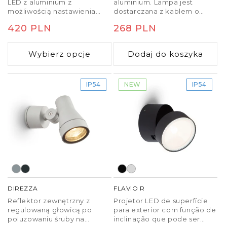
LED z aluminium z
aluminium. Lampa jest
możliwością nastawienia
dostarczana z kablem o
wiązki światła w dół lub jako
długości 1,5 m bez
Cena
420 PLN
Cena
268 PLN
oświetlenie pośrednie do
zakończenia. Do lampy
góry.
można dokupić klin ziemny
regularna
regularna
(R11755).
Wybierz opcje
Dodaj do koszyka
IP54
NEW
IP54
DIREZZA
FLAVIO R
Reflektor zewnętrzny z
Projetor LED de superfície
regulowaną głowicą po
para exterior com função de
poluzowaniu śruby na
inclinação que pode ser