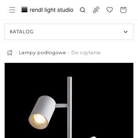
Przejdź
Translation missing:
do
Compare
Koszyk
treści
pl.general.wishlist.title
KATALOG
›
Lampy podłogowe
›
Do czytania