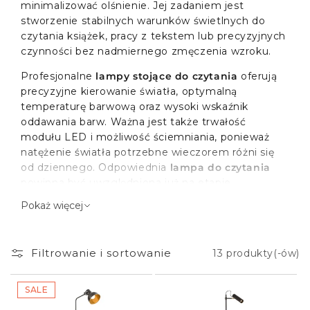
minimalizować olśnienie. Jej zadaniem jest
stworzenie stabilnych warunków świetlnych do
czytania książek, pracy z tekstem lub precyzyjnych
czynności bez nadmiernego zmęczenia wzroku.
Profesjonalne
lampy stojące do czytania
oferują
precyzyjne kierowanie światła, optymalną
temperaturę barwową oraz wysoki wskaźnik
oddawania barw. Ważna jest także trwałość
modułu LED i możliwość ściemniania, ponieważ
natężenie światła potrzebne wieczorem różni się
od dziennego. Odpowiednia
lampa do czytania
powinna być uwzględniona już na etapie
projektowania instalacji elektrycznej, zwłaszcza
Pokaż więcej
gdy planujesz osobny obwód przy fotelu lub łóżku.
Rola lampy stojącej do czytania
Filtrowanie i sortowanie
13 produkty(-ów)
w aranżacji wnętrza
SALE
Lampa stojąca do czytania
pełni głównie funkcję