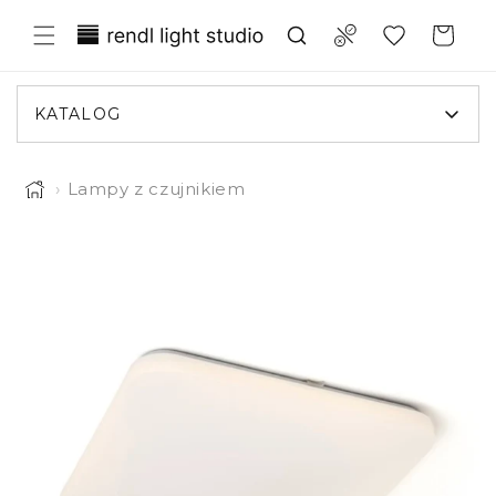
Przejdź
Translation missing:
do
Compare
Koszyk
treści
pl.general.wishlist.title
KATALOG
›
Lampy z czujnikiem