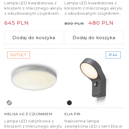
Lampa LED kwadratowa z
Lampa LED kwadratowa z
kloszem z mlecznego akrylu
kloszem z mlecznego akrylu
Wyobraźmy sobie wejście do domu
z wbudowanym czujnikiem
z wbudowanym czujnikiem
jednorodzinnego, gdzie lampa zamontowana jest
ruchu.
ruchu.
na wysokości około 2,5 metra nad posadzką. Na
Cena
645 PLN
Cena
Cena
480 PLN
800 PLN
elewacji znajduje się jedno
zewnętrzne ledowe
regularna
regularna
promocyjna
światło z czujnikiem ruchu
o strumieniu
Dodaj do koszyka
Dodaj do koszyka
świetlnym około 1200 lumenów.
Czujnik ma zasięg detekcji ok. 8 metrów i
OUTLET
IP44
obejmuje obszar chodnika prowadzącego do drzwi.
Takie
zewnętrzne światło z czujnikiem
gwarantuje
odpowiednie oświetlenie wejścia i włącza się tylko
wtedy, gdy ktoś się zbliża.
Częstym błędem jest instalacja lampy zbyt wysoko.
Jeśli czujnik znajduje się powyżej 4 metrów,
wykrywanie ruchu może być mniej skuteczne.
Przy projektowaniu instalacji elektrycznej warto
MELISA 40 Z CZUJNIKIEM
ELIA PIR
poprowadzić zasilanie bezpośrednio do miejsca
Lampa LED natynkowa z
Naścienna lampa
montażu lampy lub wybrać wersję
światło z
kloszem z mlecznego akrylu
zewnętrzna LED z serii Elia w
czujnikiem ruchu na baterie
, umożliwiającą