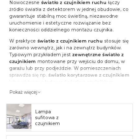
Nowoczesne
światło z czujnikiem ruchu
łączy
źródło światła z detektorem w jednej obudowie, co
gwarantuje stabilną moc świetlną, niezawodne
uruchomienie i estetyczne rozwiązanie bez
konieczności oddzielnego montażu czujnika.
W praktyce
światło z czujnikiem ruchu
stosuje się
zarówno wewnątrz, jak i na zewnątrz budynków.
Typowym przykładem jest
zewnętrzne światło z
czujnikiem
montowane przy wejściu do domu, w
garażu lub przy podjeździe. W pomieszczeniach
sprawdza się np.
światło korytarzowe z czujnikiem
lub praktyczne
ledowe światło z czujnikiem
ruchu
, które automatycznie się włącza po wejściu
Pokaż więcej
do pomieszczenia. Dzięki nowoczesnej technologii
LED te lampy zachowują długotrwałą stabilność
mocy świetlnej i pewną pracę czujnika.
Lampa
sufitowa z
czujnikiem
Rola światła z czujnikiem ruchu
w przestrzeni