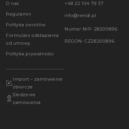
O nas
+48 22 104 79 37
czujnika, konstrukcji obudowy i stabilności modułu
LED. Solidne
zewnętrzne ledowe światło z
Regulamin
info@rendl.pl
czujnikiem ruchu
utrzymuje stałą moc świetlną i
Polityka zwrotów
niezawodne wykrywanie przez wiele lat.
Numer NIP: 28200896
Formularz odstapienia
Dzięki połączeniu automatycznego sterowania,
REGON: CZ28200896
energooszczędnej technologii LED i szerokiej
od umowy
gamy modeli,
światło z czujnikiem ruchu
to
Polityka prywatności
praktyczne i trwałe rozwiązanie do oświetlenia
wewnętrznego i zewnętrznego.
Import – zamówienie
zbiorcze
Śledzenie
zamówienia