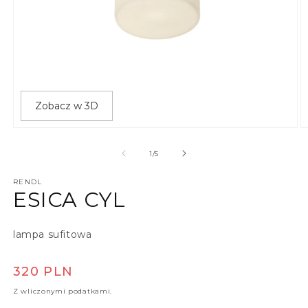
Zobacz w 3D
Otwórz multimedia 1 w oknie modalnym
O
z
1
/
5
RENDL
ESICA CYL
lampa sufitowa
Cena regularna
320 PLN
Z wliczonymi podatkami.