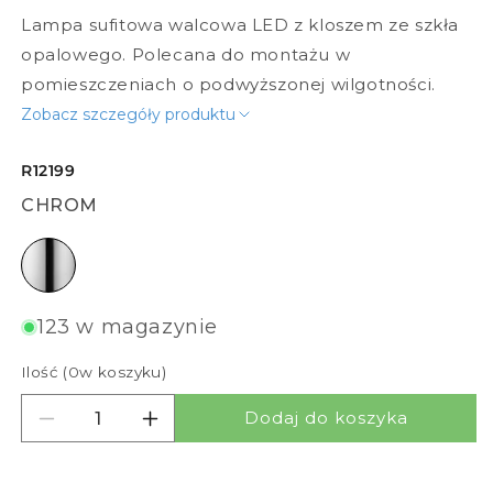
Lampa sufitowa walcowa LED z kloszem ze szkła
opalowego. Polecana do montażu w
pomieszczeniach o podwyższonej wilgotności.
Zobacz szczegóły produktu
R12199
CHROM
chrom
123 w magazynie
Ilość (
0
w koszyku)
Dodaj do koszyka
Zmniejsz ilość dla ESICA CYL
Zwiększ ilość dla ESICA CYL