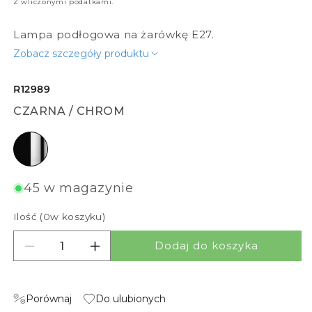
Z wliczonymi podatkami.
Lampa podłogowa na żarówkę E27.
Zobacz szczegóły produktu
R12989
CZARNA / CHROM
czarna / chrom
45 w magazynie
Ilość (
0
w koszyku)
Dodaj do koszyka
Zmniejsz ilość dla PRAGMA STOJĄCA
Zwiększ ilość dla PRAGMA STOJĄCA
Porównaj
Do ulubionych