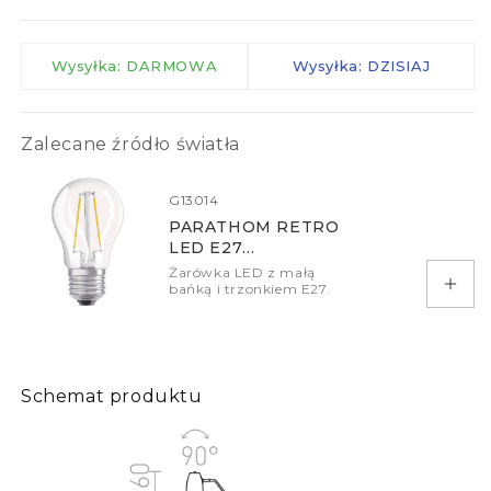
Wysyłka: DARMOWA
Wysyłka: DZISIAJ
Zalecane źródło światła
G13014
PARATHOM RETRO
LED E27
ILUMINACYJNA
Żarówka LED z małą
bańką i trzonkiem E27.
Doda
Schemat produktu