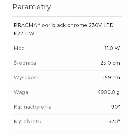
Parametry
PRAGMA floor black chrome 230V LED
E27 11W
Moc
11.0 W
Średnica
25.0 cm
Wysokość
159 cm
Waga
4900.0 g
Kąt nachylenia
90°
Kąt obrotu
320°