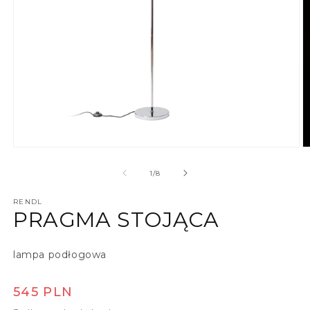
Otwórz multimedia 1 w oknie modalnym
O
z
1
/
8
RENDL
PRAGMA STOJĄCA
lampa podłogowa
Cena regularna
545 PLN