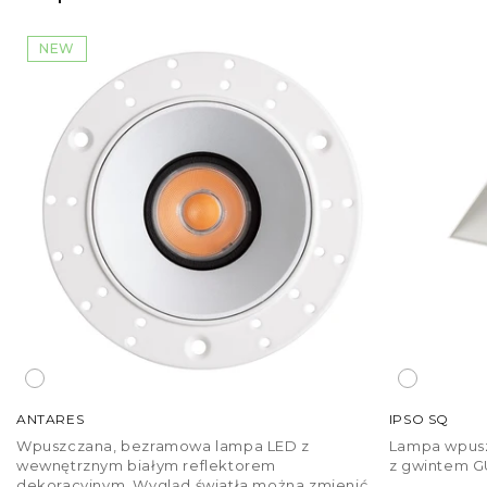
NEW
ANTARES
IPSO SQ
Wpuszczana, bezramowa lampa LED z
Lampa wpusz
wewnętrznym białym reflektorem
z gwintem G
dekoracyjnym. Wygląd światła można zmienić