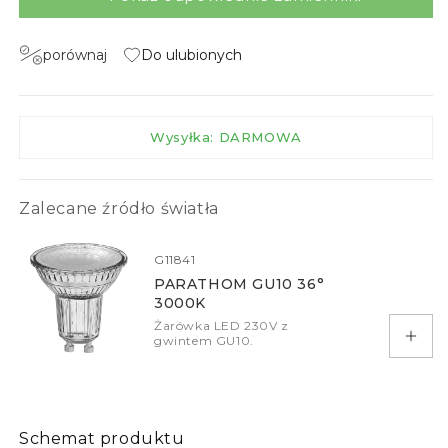
porównaj
Do ulubionych
Wysyłka: DARMOWA
Zalecane źródło światła
G11841
PARATHOM GU10 36°
3000K
Żarówka LED 230V z
gwintem GU10.
Doda
Schemat produktu