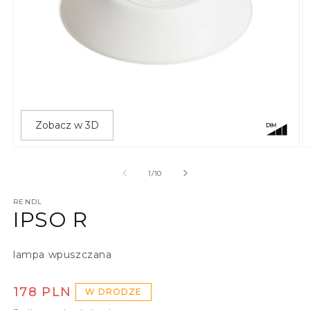
Zobacz w 3D
Otwórz multimedia 1 w oknie modalnym
O
z
1
/
10
RENDL
IPSO R
lampa wpuszczana
Cena regularna
178 PLN
W DRODZE