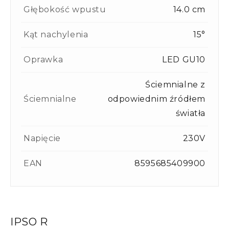
Głębokość wpustu
14.0 cm
Kąt nachylenia
15°
Oprawka
LED GU10
Ściemnialne z
Ściemnialne
odpowiednim źródłem
światła
Napięcie
230V
EAN
8595685409900
IPSO R