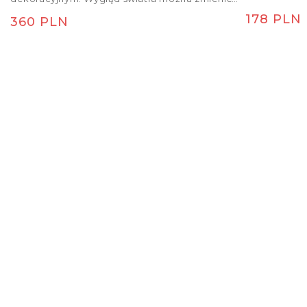
dokupując osobny reflektor dekoracyjny
Cena re
178 PLN
Cena regularna
360 PLN
ANTARES.