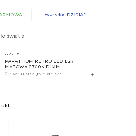
Akcesoria
Sterowniki
 DARMOWA
Wysyłka: DZISIAJ
Zaciski IP
Kable
ło światła
Kontrolery
Czujniki
G13026
PARATHOM RETRO LED E27
więcej
MATOWA 2700K DIMM
Żarówka LED z gwintem E27.
Dodaj do koszyka
duktu