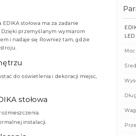
Pa
 EDIKA stołowa ma za zadanie
EDIK
. Dzięki przemyślanym wymiarom
LED
m i nadaje się Rownież tam, gdzie
stroju.
Moc
nętrzu
Śred
ać do oświetlenia i dekoracji miejsc,
Wys
Dłu
DIKA stołowa
Wag
rozmieszczenia.
rmalnej instalacji.
Prze