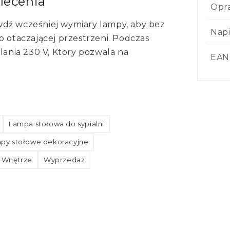
alecenia
Opr
wdź wcześniej wymiary lampy, aby bez
Napi
o otaczającej przestrzeni. Podczas
ilania 230 V, Ktory pozwala na
EAN
Lampa stołowa do sypialni
py stołowe dekoracyjne
Wnętrze
Wyprzedaż