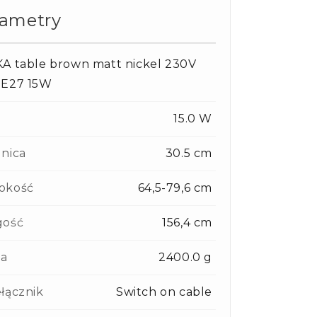
rametry
A table brown matt nickel 230V
 E27 15W
15.0 W
nica
30.5 cm
okość
64,5-79,6 cm
gość
156,4 cm
a
2400.0 g
łącznik
Switch on cable