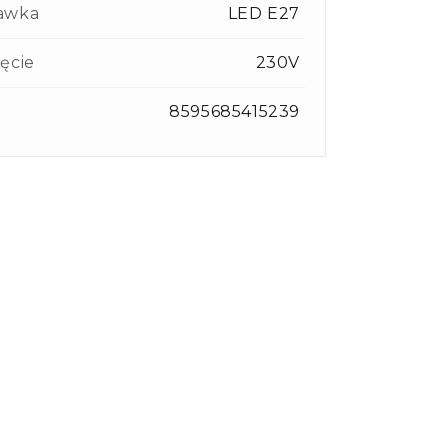
awka
LED E27
ęcie
230V
8595685415239