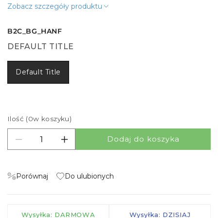
Zobacz szczegóły produktu
B2C_BG_HANF
DEFAULT TITLE
Default Title
Ilość (
0
w koszyku)
Dodaj do koszyka
Zmniejsz ilość dla Такса за обработка
Zwiększ ilość dla Такса за обработка
Porównaj
Do ulubionych
Wysyłka: DARMOWA
Wysyłka: DZISIAJ