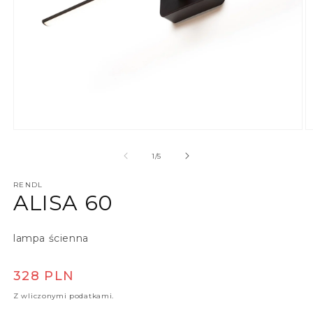
Otwórz multimedia 1 w oknie modalnym
O
z
1
/
5
RENDL
ALISA 60
lampa ścienna
Cena regularna
328 PLN
Z wliczonymi podatkami.