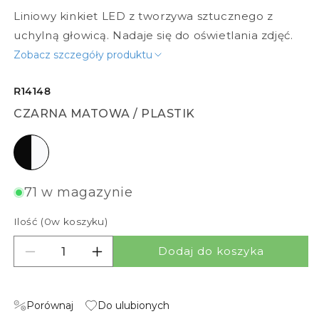
Liniowy kinkiet LED z tworzywa sztucznego z
uchylną głowicą. Nadaje się do oświetlania zdjęć.
Zobacz szczegóły produktu
R14148
CZARNA MATOWA / PLASTIK
czarna matowa / plastik
71 w magazynie
Ilość (
0
w koszyku)
Dodaj do koszyka
Zmniejsz ilość dla ALISA 60
Zwiększ ilość dla ALISA 60
Porównaj
Do ulubionych