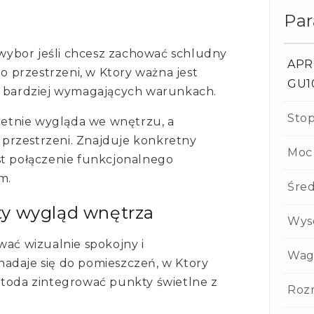
Pa
ybor jeśli chcesz zachować schludny
APRI
do przestrzeni, w Ktory ważna jest
GU1
 w bardziej wymagających warunkach.
Stop
etnie wygląda we wnętrzu, a
j przestrzeni. Znajduje konkretny
Moc
st połączenie funkcjonalnego
m.
Śred
ty wygląd wnętrza
Wys
ć wizualnie spokojny i
Wag
adaje się do pomieszczeń, w Ktory
etoda zintegrować punkty świetlne z
Roz