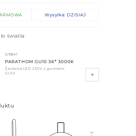
Zaciski IP
 DARMOWA
Kable
Wysyłka: DZISIAJ
Kontrolery
Czujniki
ło światła
więcej
G11841
PARATHOM GU10 36° 3000K
Żarówka LED 230V z gwintem
GU10.
Dodaj do koszyka
duktu