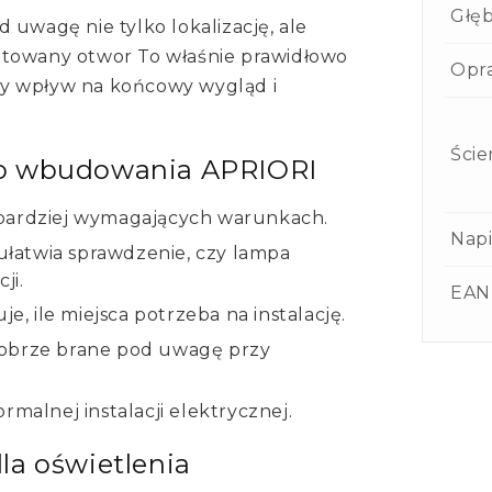
Głę
 uwagę nie tylko lokalizację, ale
otowany otwor To właśnie prawidłowo
Opr
ny wpływ na końcowy wygląd i
Ście
do wbudowania APRIORI
 bardziej wymagających warunkach.
Napi
łatwia sprawdzenie, czy lampa
ji.
EAN
 ile miejsca potrzeba na instalację.
dobrze brane pod uwagę przy
rmalnej instalacji elektrycznej.
la oświetlenia