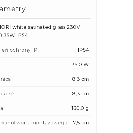
rametry
ORI white satinated glass 230V
0 35W IP54
ień ochrony IP
IP54
35.0 W
nica
8.3 cm
okość
8,3 cm
a
160.0 g
miar otworu montażowego
7,5 cm