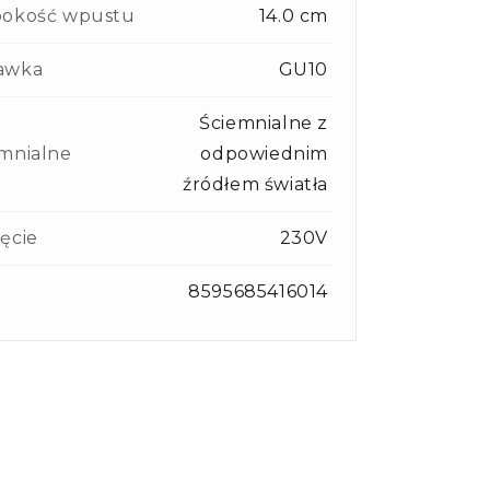
bokość wpustu
14.0 cm
awka
GU10
Ściemnialne z
mnialne
odpowiednim
źródłem światła
ęcie
230V
8595685416014