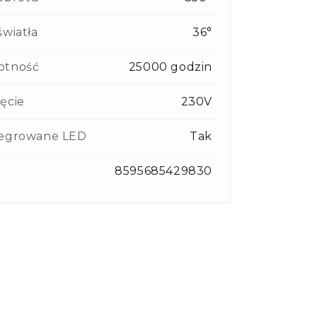
światła
36°
otność
25000 godzin
ęcie
230V
tegrowane LED
Tak
8595685429830