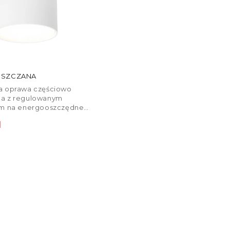
USZCZANA
a oprawa częściowo
a z regulowanym
em na energooszczędne
atła LED z trzonkiem
egularna
N