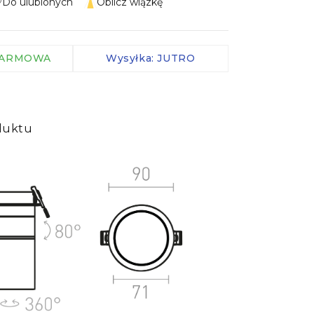
Do ulubionych
Oblicz wiązkę
Zaciski IP
Kable
 DARMOWA
Wysyłka: JUTRO
Kontrolery
Czujniki
więcej
duktu