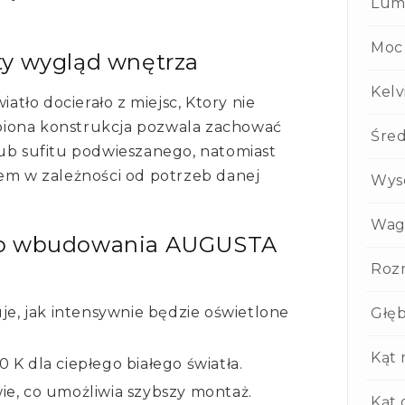
Lum
Moc
ty wygląd wnętrza
Kelv
iatło docierało z miejsc, Ktory nie
biona konstrukcja pozwala zachować
Śred
lub sufitu podwieszanego, natomiast
iem w zależności od potrzeb danej
Wys
Wag
do wbudowania AUGUSTA
Roz
je, jak intensywnie będzie oświetlone
Głę
Kąt 
K dla ciepłego białego światła.
wie, co umożliwia szybszy montaż.
Kąt 