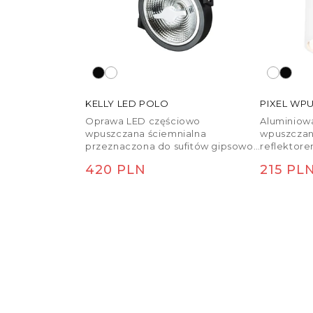
KELLY LED POLO
PIXEL WP
Oprawa LED częściowo
Aluminiow
wpuszczana ściemnialna
wpuszczan
przeznaczona do sufitów gipsowo-
reflektor
kartonowych z możliwością
źródła świ
Cena regularna
Cena r
420 PLN
215 PL
regulacji reflektora. Ściemnianie za
GX53.
pomocą systemu TRIAC.