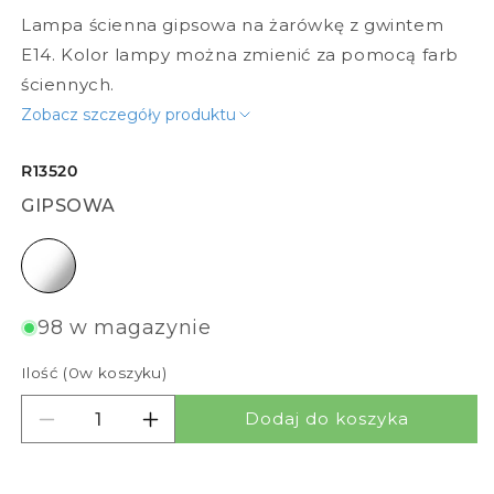
Lampa ścienna gipsowa na żarówkę z gwintem
E14. Kolor lampy można zmienić za pomocą farb
ściennych.
Zobacz szczegóły produktu
R13520
GIPSOWA
gipsowa
98 w magazynie
Ilość (
0
w koszyku)
Dodaj do koszyka
Zmniejsz ilość dla BENITA
Zwiększ ilość dla BENITA