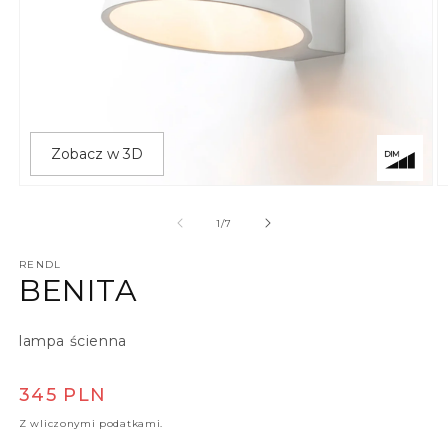
Zobacz w 3D
Otwórz multimedia 1 w oknie modalnym
O
z
1
/
7
RENDL
BENITA
lampa ścienna
Cena regularna
345 PLN
Z wliczonymi podatkami.