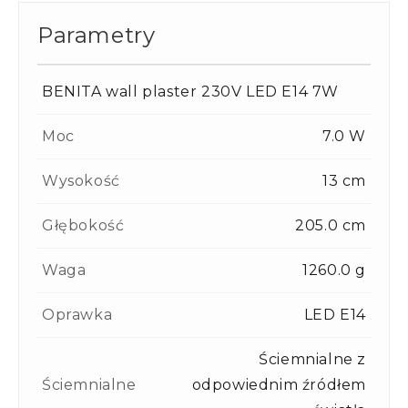
Parametry
BENITA wall plaster 230V LED E14 7W
Moc
7.0 W
Wysokość
13 cm
Głębokość
205.0 cm
Waga
1260.0 g
Oprawka
LED E14
Ściemnialne z
Ściemnialne
odpowiednim źródłem