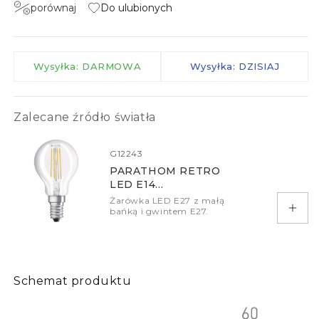
porównaj
Do ulubionych
Wysyłka: DARMOWA
Wysyłka: DZISIAJ
Zalecane źródło światła
G12243
PARATHOM RETRO
LED E14
ILUMINACYJNA
Żarówka LED E27 z małą
PRZEZROCZYSTA
bańką i gwintem E27.
Doda
Schemat produktu