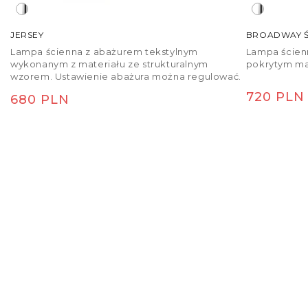
JERSEY
BROADWAY Ś
Lampa ścienna z abażurem tekstylnym
Lampa ście
wykonanym z materiału ze strukturalnym
pokrytym ma
wzorem. Ustawienie abażura można regulować.
Cena re
720 PLN
Cena regularna
680 PLN