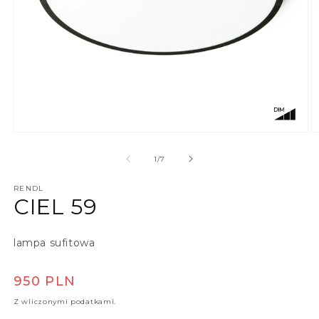
Otwórz multimedia 1 w oknie modalnym
O
z
1
/
7
RENDL
CIEL 59
lampa sufitowa
Cena regularna
950 PLN
Z wliczonymi podatkami.