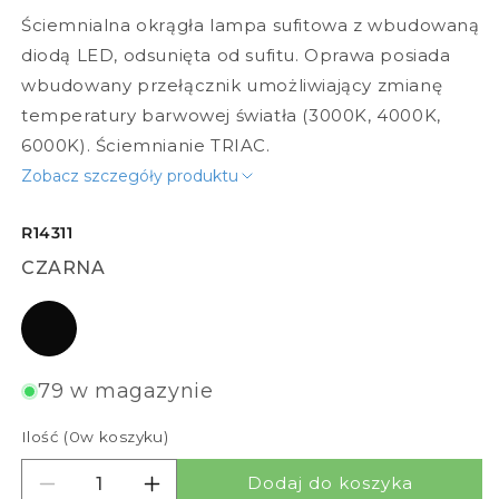
Ściemnialna okrągła lampa sufitowa z wbudowaną
diodą LED, odsunięta od sufitu. Oprawa posiada
wbudowany przełącznik umożliwiający zmianę
temperatury barwowej światła (3000K, 4000K,
6000K). Ściemnianie TRIAC.
Zobacz szczegóły produktu
R14311
CZARNA
czarna
79 w magazynie
Ilość (
0
w koszyku)
Dodaj do koszyka
Zmniejsz ilość dla CIEL 59
Zwiększ ilość dla CIEL 59