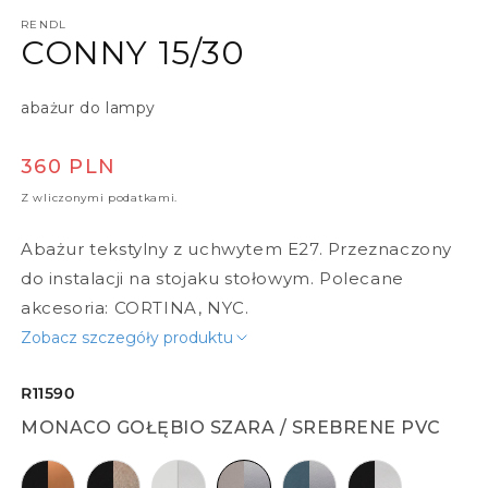
RENDL
CONNY 15/30
abażur do lampy
Cena regularna
360 PLN
Z wliczonymi podatkami.
Abażur tekstylny z uchwytem E27. Przeznaczony
do instalacji na stojaku stołowym. Polecane
akcesoria: CORTINA, NYC.
Zobacz szczegóły produktu
R11590
MONACO GOŁĘBIO SZARA / SREBRENE PVC
Polycotton czarna / folia miedziana
Polycotton czarna / folia złota
Polycotton biała / białe PCV
Monaco gołębio szara / srebr
Monaco naftowa / sre
Polycotton czar