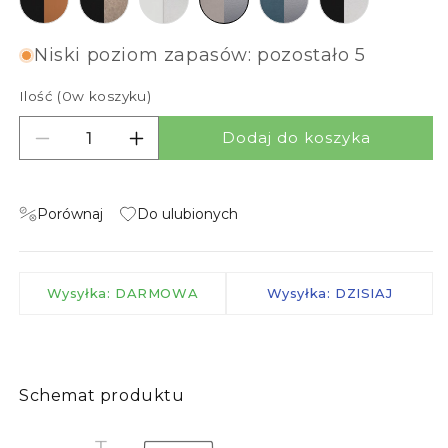
Niski poziom zapasów: pozostało 5
Ilość (
0
w koszyku)
Dodaj do koszyka
Zmniejsz ilość dla CONNY 15/30
Zwiększ ilość dla CONNY 15/30
Porównaj
Do ulubionych
Wysyłka: DARMOWA
Wysyłka: DZISIAJ
Schemat produktu