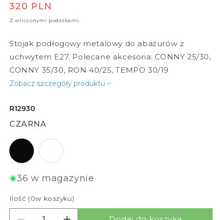
Cena regularna
320 PLN
Z wliczonymi podatkami.
Stojak podłogowy metalowy do abażurów z
uchwytem E27. Polecane akcesoria: CONNY 25/30,
CONNY 35/30, RON 40/25, TEMPO 30/19
Zobacz szczegóły produktu
R12930
CZARNA
czarna
biała
36 w magazynie
Ilość (
0
w koszyku)
Dodaj do koszyka