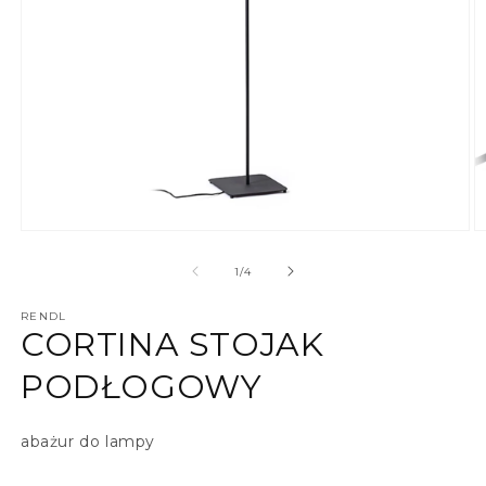
Otwórz multimedia 1 w oknie modalnym
O
z
1
/
4
RENDL
CORTINA STOJAK
PODŁOGOWY
abażur do lampy