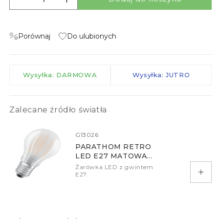
Zmniejsz ilość dla CORTINA STOJAK PODŁOG
Zwiększ ilość dla CORTINA STOJA
Porównaj
Do ulubionych
Wysyłka: DARMOWA
Wysyłka: JUTRO
Zalecane źródło światła
G13026
PARATHOM RETRO
LED E27 MATOWA
2700K DIMM
Żarówka LED z gwintem
E27.
Doda