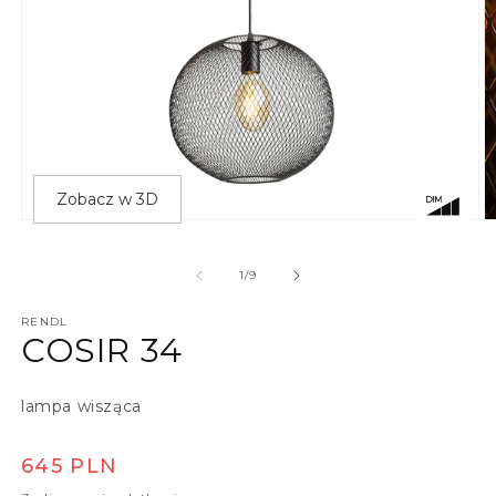
Zobacz w 3D
Otwórz multimedia 1 w oknie modalnym
O
z
1
/
9
RENDL
COSIR 34
lampa wisząca
Cena regularna
645 PLN