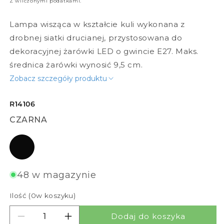
Z wliczonymi podatkami.
Lampa wisząca w kształcie kuli wykonana z
drobnej siatki drucianej, przystosowana do
dekoracyjnej żarówki LED o gwincie E27. Maks.
średnica żarówki wynosić 9,5 cm.
Zobacz szczegóły produktu
R14106
CZARNA
czarna
48 w magazynie
Ilość (
0
w koszyku)
Dodaj do koszyka
Zmniejsz ilość dla COSIR 34
Zwiększ ilość dla COSIR 34