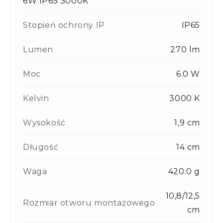
6W IP65 3000K
Stopień ochrony IP
IP65
Lumen
270 lm
Moc
6.0 W
Kelvin
3000 K
Wysokość
1,9 cm
Długość
14 cm
Waga
420.0 g
10,8/12,5
Rozmiar otworu montażowego
cm