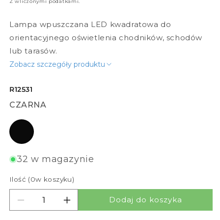
Z wliczonymi podatkami.
Lampa wpuszczana LED kwadratowa do
orientacyjnego oświetlenia chodników, schodów
lub tarasów.
Zobacz szczegóły produktu
R12531
CZARNA
czarna
32 w magazynie
Ilość (
0
w koszyku)
Dodaj do koszyka
Zmniejsz ilość dla DEJAVU SQ 14
Zwiększ ilość dla DEJAVU SQ 14