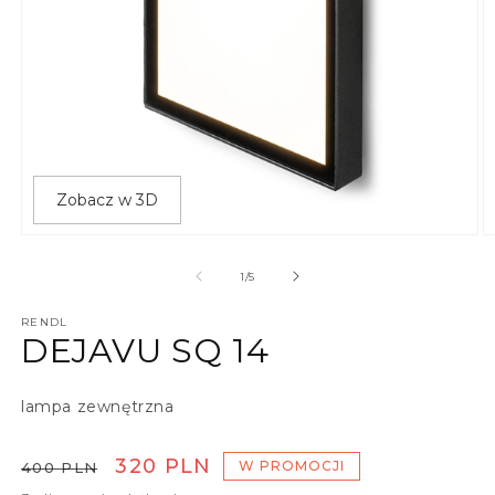
Zobacz w 3D
Otwórz multimedia 1 w oknie modalnym
O
z
1
/
5
RENDL
DEJAVU SQ 14
lampa zewnętrzna
Cena regularna
Cena promocyjna
320 PLN
W PROMOCJI
400 PLN