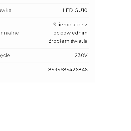
awka
LED GU10
Ściemnialne z
mnialne
odpowiednim
źródłem światła
ęcie
230V
8595685426846