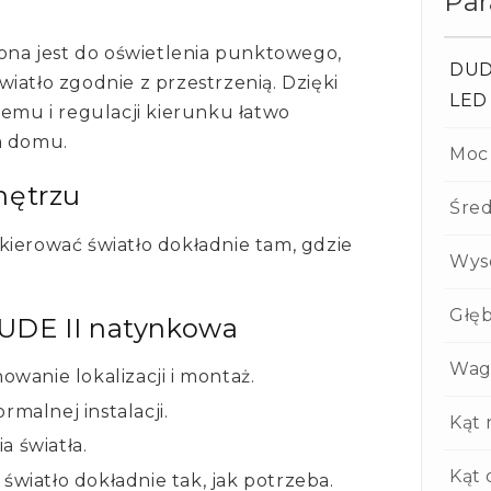
Pa
na jest do oświetlenia punktowego,
DUD
iatło zgodnie z przestrzenią. Dzięki
LED
mu i regulacji kierunku łatwo
m domu.
Moc
nętrzu
Śred
kierować światło dokładnie tam, gdzie
Wys
Głę
UDE II natynkowa
Wag
owanie lokalizacji i montaż.
rmalnej instalacji.
Kąt 
a światła.
Kąt 
światło dokładnie tak, jak potrzeba.