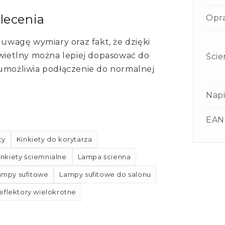
alecenia
Opr
 uwagę wymiary oraz fakt, że dzięki
świetlny można lepiej dopasować do
Ście
 umożliwia podłączenie do normalnej
Napi
EAN
ty
Kinkiety do korytarza
inkiety ściemnialne
Lampa ścienna
ampy sufitowe
Lampy sufitowe do salonu
eflektory wielokrotne