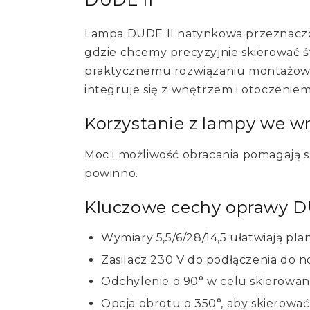
Lampa DUDE II natynkowa przeznaczo
gdzie chcemy precyzyjnie skierować św
praktycznemu rozwiązaniu montażowe
integruje się z wnętrzem i otoczenie
Korzystanie z lampy we w
Moc i możliwość obracania pomagają s
powinno.
Kluczowe cechy oprawy D
Wymiary 5,5/6/28/14,5 ułatwiają plan
Zasilacz 230 V do podłączenia do no
Odchylenie o 90° w celu skierowani
Opcja obrotu o 350°, aby skierować 