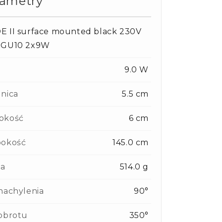
rametry
E II surface mounted black 230V
 GU10 2x9W
9.0 W
nica
5.5 cm
okość
6 cm
bokość
145.0 cm
a
514.0 g
nachylenia
90°
obrotu
350°