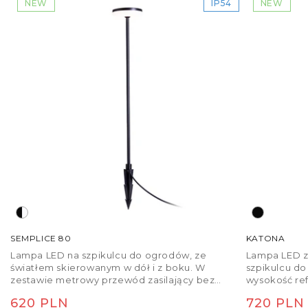
NEW
IP54
NEW
SEMPLICE 80
KATONA
Lampa LED na szpikulcu do ogrodów, ze
Lampa LED z
światłem skierowanym w dół i z boku. W
szpikulcu d
zestawie metrowy przewód zasilający bez
wysokość ref
wtyczki.
zestawie zn
Cena regularna
Cena re
620 PLN
720 PLN
zasilający be