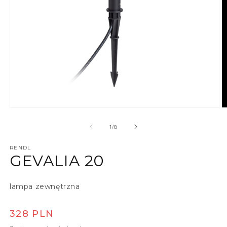
Otwórz multimedia 1 w oknie modalnym
O
z
1
/
8
RENDL
GEVALIA 20
lampa zewnętrzna
Cena regularna
328 PLN