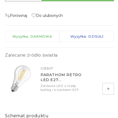
Porównaj
Do ulubionych
Wysyłka: DARMOWA
Wysyłka: DZISIAJ
Zalecane źródło światła
G13307
PARATHOM RETRO
LED E27
ILUMINACYJNA
Żarówka LED z małą
bańką i trzonkiem E27.
Doda
Schemat produktu