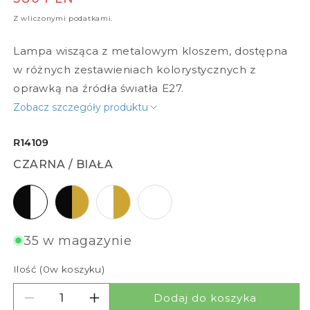
Z wliczonymi podatkami.
Lampa wisząca z metalowym kloszem, dostępna
w różnych zestawieniach kolorystycznych z
oprawką na źródła światła E27.
Zobacz szczegóły produktu
R14109
CZARNA / BIAŁA
czarna / biała
czarna / złota
biała / złota
biała / biała
35 w magazynie
Ilość (
0
w koszyku)
Dodaj do koszyka
Zmniejsz ilość dla GLADYS 30
Zwiększ ilość dla GLADYS 30