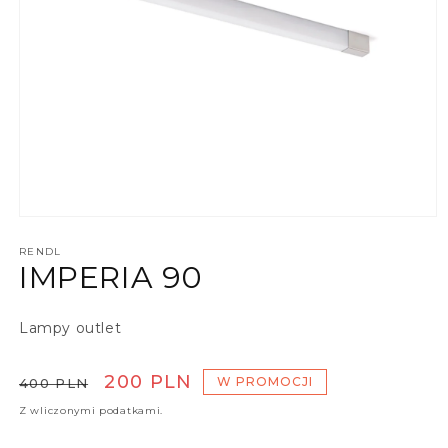
Otwórz multimedia 1 w oknie modalnym
RENDL
IMPERIA 90
Lampy outlet
Cena regularna
Cena promocyjna
200 PLN
W PROMOCJI
400 PLN
Z wliczonymi podatkami.