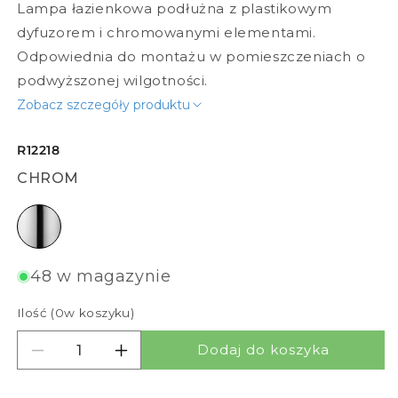
Lampa łazienkowa podłużna z plastikowym
dyfuzorem i chromowanymi elementami.
Odpowiednia do montażu w pomieszczeniach o
podwyższonej wilgotności.
Zobacz szczegóły produktu
R12218
CHROM
chrom
48 w magazynie
Ilość (
0
w koszyku)
Dodaj do koszyka
Zmniejsz ilość dla IMPERIA 90
Zwiększ ilość dla IMPERIA 90