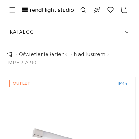
rzejdź do treści
Translation missing: pl.general.wish
Compare
Koszyk
KATALOG
›
Oświetlenie łazienki
›
Nad lustrem
›
IMPERIA 90
jść do informacji o produkcie
OUTLET
IP44