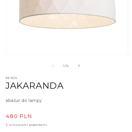
Otwórz multimedia 1 w oknie modalnym
O
z
1
/
12
RENDL
JAKARANDA
abażur do lampy
Cena regularna
480 PLN
Z wliczonymi podatkami.