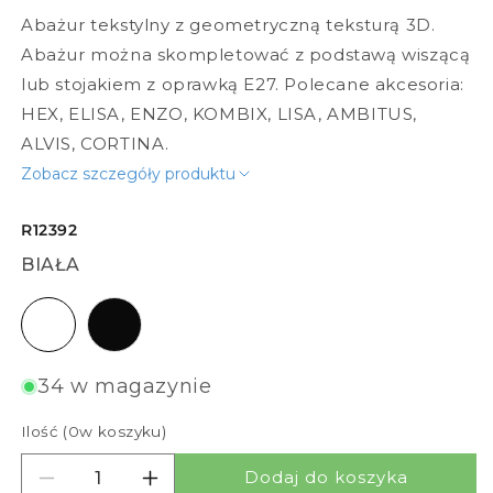
Abażur tekstylny z geometryczną teksturą 3D.
Abażur można skompletować z podstawą wiszącą
lub stojakiem z oprawką E27. Polecane akcesoria:
HEX, ELISA, ENZO, KOMBIX, LISA, AMBITUS,
ALVIS, CORTINA.
Zobacz szczegóły produktu
R12392
BIAŁA
biała
czarna
34 w magazynie
Ilość (
0
w koszyku)
Dodaj do koszyka
Zmniejsz ilość dla JAKARANDA
Zwiększ ilość dla JAKARANDA