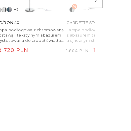
%
+3
C/RON 40
GARDETTE STOJĄCA
mpa podłogowa z chromowaną
Lampa podłogowa na żarówkę
stawą i tekstylnym abażurem.
z abażurem tekstylnym oraz
ystosowana do źródeł światła
trójnożnym stojakiem
 z gwintem E27.
umożliwiającym regulację
na regularna
Cena regularna
Cena promo
d 720 PLN
1.083 PLN
1.804 PLN
wysokości lampy.