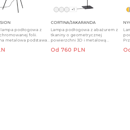
+1
USION
CORTINA/JAKARANDA
NY
 lampa podłogowa z
Lampa podłogowa z abażurem z
La
chromowanej folii.
tkaniny o geometrycznej
pod
na metalowa podstawa z
powierzchni 3D i metalową
Prz
wysokości i mosiężnymi
lakierowaną podstawą.
LED
egularna
Cena regularna
Ce
LN
Od 760 PLN
O
mi. Przystosowana do
Przystosowana do źródeł światła
atła LED z gwintem E27.
LED z gwintem E27.