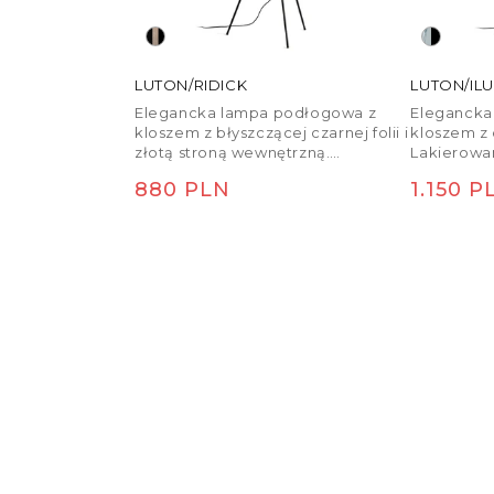
LUTON/RIDICK
LUTON/IL
Elegancka lampa podłogowa z
Elegancka
kloszem z błyszczącej czarnej folii i
kloszem z 
złotą stroną wewnętrzną.
Lakierowa
Lakierowana metalowa podstawa z
regulacją 
Cena regularna
Cena r
880 PLN
1.150 P
regulacją wysokości i mosiężnymi
akcesoria
akcesoriami. Przystosowana do
źródeł świ
źródeł światła LED z gwintem E27.