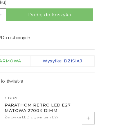
ku)
Zaciski IP
Kable
Dodaj do koszyka
lość dla LUTON/RON
Zwiększ ilość dla LUTON/RON
Kontrolery
Czujniki
Do ulubionych
więcej
 DARMOWA
Wysyłka: DZISIAJ
ło światła
G13026
PARATHOM RETRO LED E27
MATOWA 2700K DIMM
Żarówka LED z gwintem E27.
Dodaj do koszyka