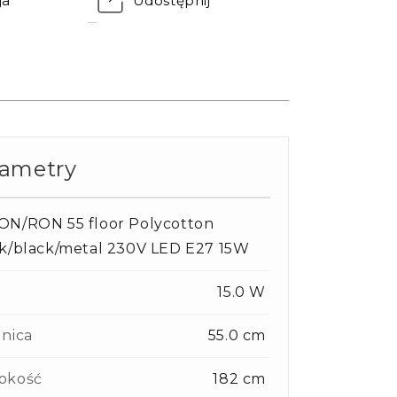
ja
Udostępnij
rametry
ON/RON 55 floor Polycotton
k/black/metal 230V LED E27 15W
15.0 W
nica
55.0 cm
okość
182 cm