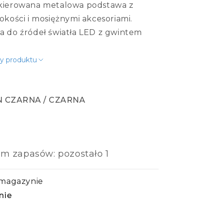
Lampy stołowe
Klosze do lamp stołowych
kierowana metalowa podstawa z
Lampy podłogowe
Klosze do lamp podłogowych
okości i mosiężnymi akcesoriami.
 do źródeł światła LED z gwintem
Podstawy/stojaki
więcej
y produktu
Oświetlenie korytarza
Źródła światła
Sufitowe
Żarówki z pilotem
 CZARNA / CZARNA
Ścienna
Żarówki ściemnialne
arna / czarna
tton biała / czarna
Wbudowane w ścianę
Żarówki E27
Żarówki E14
om zapasów: pozostało 1
Żarówki GU10
więcej
Oświetlenie piwnicy
 magazynie
Akcesoria
nie
Sterowniki