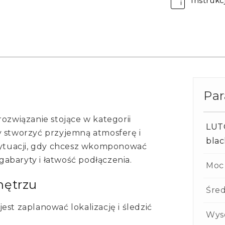
Instrukc
Pa
związanie stojące w kategorii
LUT
y stworzyć przyjemną atmosferę i
blac
 sytuacji, gdy chcesz wkomponować
abaryty i łatwość podłączenia.
Moc
nętrzu
Śred
est zaplanować lokalizację i śledzić
Wys