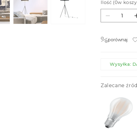
Ilość (
0
w koszy
Zmniejsz i
porównaj
Wysyłka:
Zalecane źród