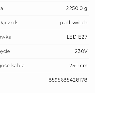
a
2250.0 g
łącznik
pull switch
awka
LED E27
ęcie
230V
ość kabla
250 cm
8595685428178