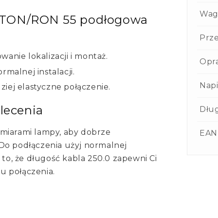
Wag
UTON/RON 55 podłogowa
Prze
anie lokalizacji i montaż.
Opr
rmalnej instalacji.
Napi
iej elastyczne połączenie.
alecenia
Dług
ymiarami lampy, aby dobrze
EAN
Do podłączenia użyj normalnej
 na to, że długość kabla 250.0 zapewni Ci
u połączenia.