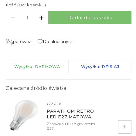
Ilość (
0
w koszyku)
Dodaj do koszyka
Zmniejsz ilość dla MAUI/AMBITUS
Zwiększ ilość dla MAUI/AMBITUS
porównaj
Do ulubionych
Wysyłka: DARMOWA
Wysyłka: DZISIAJ
Zalecane źródło światła
G13026
PARATHOM RETRO
LED E27 MATOWA
2700K DIMM
Żarówka LED z gwintem
E27.
Doda