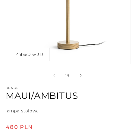
Zobacz w 3D
Otwórz multimedia 1 w oknie modalnym
O
z
1
/
3
RENDL
MAUI/AMBITUS
lampa stołowa
Cena regularna
480 PLN