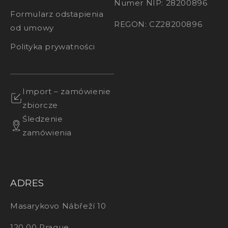
Numer NIP: 28200896
Formularz odstapienia
REGON: CZ28200896
od umowy
Polityka prywatności
Import – zamówienie
zbiorcze
Śledzenie
zamówienia
ADRES
Masarykovo Nábřeží 10
120 00 Prague