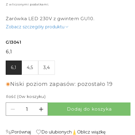
Z wliczonymi podatkami.
Żarówka LED 230V z gwintem GU10.
Zobacz szczegóły produktu
G13041
6,1
6,1
4,5
3,4
Niski poziom zapasów: pozostało 19
Ilość (
0
w koszyku)
Dodaj do koszyka
Zmniejsz ilość dla PARATHOM GU10 36° 4000K
Zwiększ ilość dla PARATHOM GU10 3
Porównaj
Do ulubionych
Oblicz wiązkę