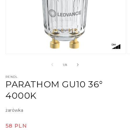
Otwórz multimedia 1 w oknie modalnym
O
z
1
/
8
RENDL
PARATHOM GU10 36°
4000K
żarówka
Cena regularna
58 PLN