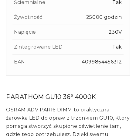
Ściemnialne
Tak
Żywotność
25000 godzin
Napięcie
230V
Zintegrowane LED
Tak
EAN
4099854456312
PARATHOM GU10 36° 4000K
OSRAM ADV PAR16 DIMM to praktyczna
żarowka LED do opraw z trzonkiem GU10, Ktory
pomaga stworzyć skupione oświetlenie tam,
gdzie tego potrzebujesz. Dzięki swemu