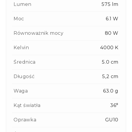
Lumen
575 lm
Moc
6.1 W
Równoważnik mocy
80 W
Kelvin
4000 K
Średnica
5.0 cm
Długość
5,2 cm
Waga
63.0 g
Kąt światła
36°
Oprawka
GU10