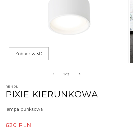
Zobacz w 3D
Otwórz multimedia 1 w oknie modalnym
O
z
1
/
19
RENDL
PIXIE KIERUNKOWA
lampa punktowa
Cena regularna
620 PLN