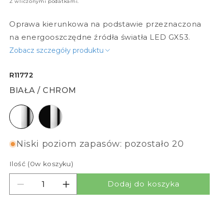
Z wliczonymi podatkami.
Oprawa kierunkowa na podstawie przeznaczona
na energooszczędne źródła światła LED GX53.
Zobacz szczegóły produktu
R11772
BIAŁA / CHROM
biała / chrom
czarna / chrom
Niski poziom zapasów: pozostało 20
Ilość (
0
w koszyku)
Dodaj do koszyka
Zmniejsz ilość dla PIXIE KIERUNKOWA
Zwiększ ilość dla PIXIE KIERUNKOWA