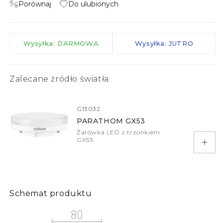
Porównaj
Do ulubionych
Wysyłka: DARMOWA
Wysyłka: JUTRO
Zalecane źródło światła
G13032
PARATHOM GX53
Żarówka LED z trzonkiem
GX53.
Doda
Schemat produktu