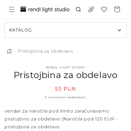
rzejdź do treści
Translation missing: pl.general.wish
Compare
Koszyk
KATALOG
›
Pristojbina za obdelavo
RENDL LIGHT STUDIO
jść do informacji o produkcie
Pristojbina za obdelavo
Cena regularna
53 PLN
Z wliczonymi podatkami.
vendar za naročila pod limito zaračunavamo
pristojbino za obdelavo (Naročila pod 120 EUR -
pristojbina za obdelavo