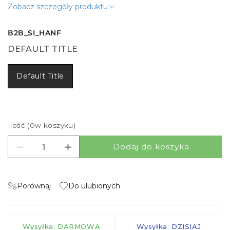
Zobacz szczegóły produktu
B2B_SI_HANF
DEFAULT TITLE
Default Title
Ilość (
0
w koszyku)
Dodaj do koszyka
Zmniejsz ilość dla Pristojbina za obdelavo
Zwiększ ilość dla Pristojbina za obdela
Porównaj
Do ulubionych
Wysyłka: DARMOWA
Wysyłka: DZISIAJ