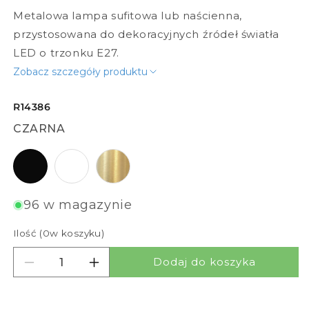
Metalowa lampa sufitowa lub naścienna,
przystosowana do dekoracyjnych źródeł światła
LED o trzonku E27.
Zobacz szczegóły produktu
R14386
CZARNA
czarna
biała
mosiądz szczotkowana
96 w magazynie
Ilość (
0
w koszyku)
Dodaj do koszyka
Zmniejsz ilość dla REACH
Zwiększ ilość dla REACH