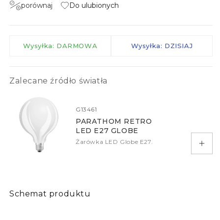
porównaj
Do ulubionych
Wysyłka: DARMOWA
Wysyłka: DZISIAJ
Zalecane źródło światła
G13461
PARATHOM RETRO
LED E27 GLOBE
Żarówka LED Globe E27.
Doda
Schemat produktu