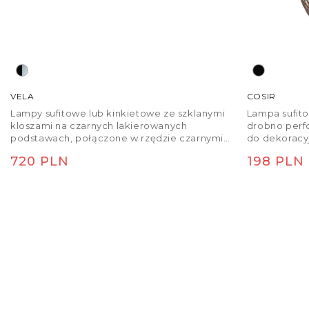
VELA
COSIR
Lampy sufitowe lub kinkietowe ze szklanymi
Lampa sufito
kloszami na czarnych lakierowanych
drobno perf
podstawach, połączone w rzędzie czarnymi
do dekoracyj
kablami. Oprawy można łączyć w grupy według
E27. Maks
Cena regularna
Cena re
720 PLN
198 PLN
własnej wyobraźni. Przystosowana do źródeł
światła LED z trzonkiem G9.