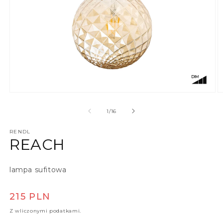
Otwórz multimedia 1 w oknie modalnym
O
z
1
/
16
RENDL
REACH
lampa sufitowa
Cena regularna
215 PLN
Z wliczonymi podatkami.