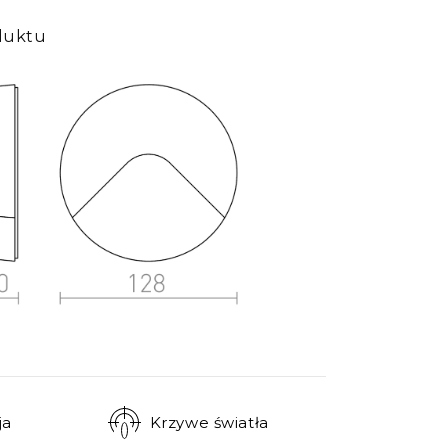
Zaciski IP
duktu
Kable
Kontrolery
Czujniki
więcej
ja
Krzywe światła