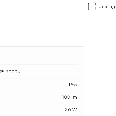
Udostęp
P65 3000K
IP65
180 lm
2.0 W