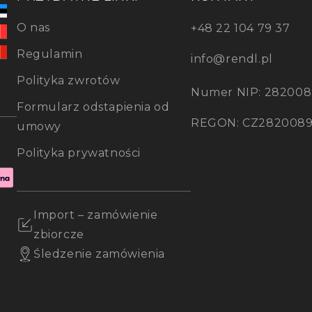
O nas
+48 22 104 79 37
Regulamin
info@rendl.pl
Polityka zwrotów
Numer NIP: 282008
Formularz odstapienia od
REGON: CZ282008
umowy
Polityka prywatności
Import – zamówienie
zbiorcze
Śledzenie zamówienia