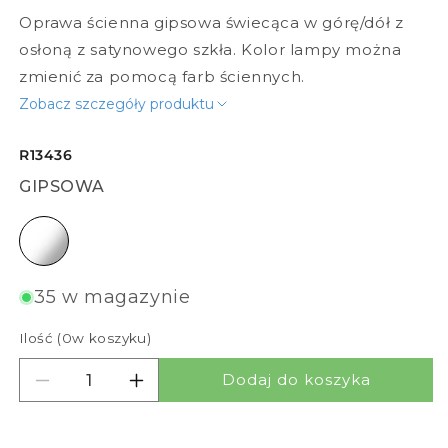
Oprawa ścienna gipsowa świecąca w górę/dół z
osłoną z satynowego szkła. Kolor lampy można
zmienić za pomocą farb ściennych.
Zobacz szczegóły produktu
R13436
GIPSOWA
gipsowa
35 w magazynie
Ilość (
0
w koszyku)
Dodaj do koszyka
Zmniejsz ilość dla ROLO 45
Zwiększ ilość dla ROLO 45