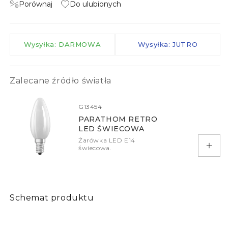
Porównaj
Do ulubionych
Wysyłka: DARMOWA
Wysyłka: JUTRO
Zalecane źródło światła
G13454
PARATHOM RETRO
LED ŚWIECOWA
Żarówka LED E14
świecowa.
Doda
Schemat produktu