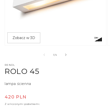
Zobacz w 3D
Otwórz multimedia 1 w oknie modalnym
O
z
1
/
4
RENDL
ROLO 45
lampa ścienna
Cena regularna
420 PLN
Z wliczonymi podatkami.