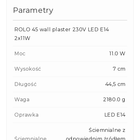
Parametry
ROLO 45 wall plaster 230V LED E14
2x11W
Moc
11.0 W
Wysokość
7 cm
Długość
44,5 cm
Waga
2180.0 g
Oprawka
LED E14
Ściemnialne z
Ściemnialne
odpowiednim źródłem