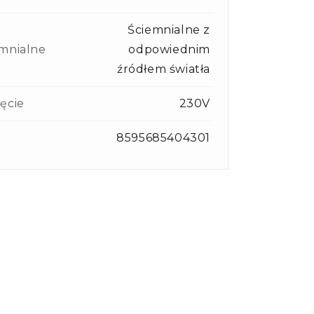
Ściemnialne z
mnialne
odpowiednim
źródłem światła
ęcie
230V
8595685404301