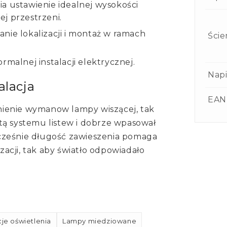
a ustawienie idealnej wysokości
j przestrzeni.
nie lokalizacji i montaż w ramach
Ście
rmalnej instalacji elektrycznej.
Napi
alacja
EAN
ienie wymanow lampy wiszącej, tak
tą systemu listew i dobrze wpasował
cześnie długość zawieszenia pomaga
acji, tak aby światło odpowiadało
je oświetlenia
Lampy miedziowane