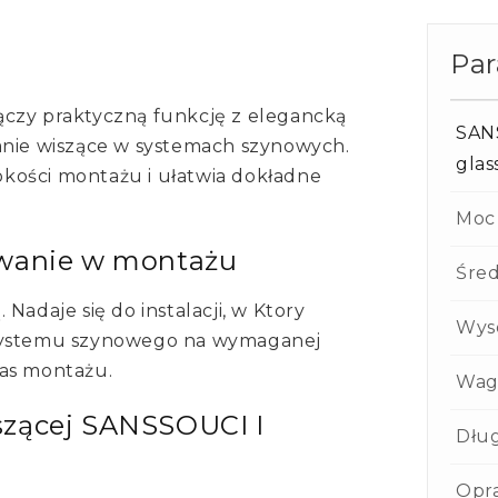
Pa
ączy praktyczną funkcję z elegancką
SAN
anie wiszące w systemach szynowych.
glas
kości montażu i ułatwia dokładne
Moc
owanie w montażu
Śred
Nadaje się do instalacji, w Ktory
Wys
 systemu szynowego na wymaganej
zas montażu.
Wag
szącej SANSSOUCI I
Dług
Opr