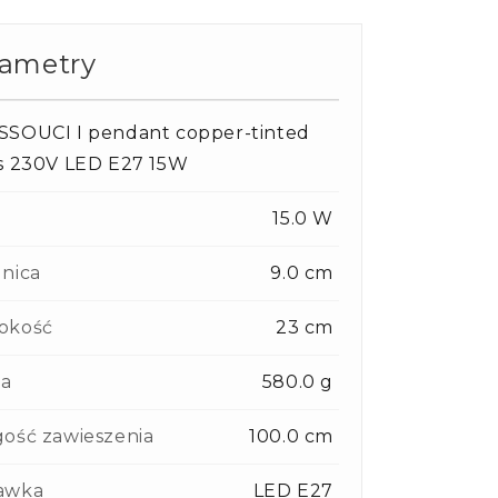
rametry
SSOUCI I pendant copper-tinted
s 230V LED E27 15W
15.0 W
nica
9.0 cm
okość
23 cm
a
580.0 g
ość zawieszenia
100.0 cm
awka
LED E27