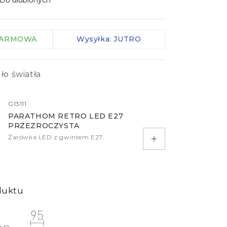
Do ulubionych
Zaciski IP
Kable
 DARMOWA
Wysyłka: JUTRO
Kontrolery
Czujniki
ło światła
więcej
G13111
PARATHOM RETRO LED E27
PRZEZROCZYSTA
Żarówka LED z gwintem E27.
Dodaj do koszyka
duktu