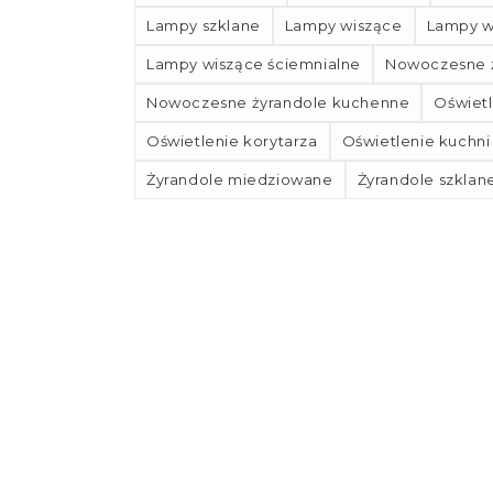
Lampy szklane
Lampy wiszące
Lampy w
Lampy wiszące ściemnialne
Nowoczesne ż
Nowoczesne żyrandole kuchenne
Oświet
Oświetlenie korytarza
Oświetlenie kuchni
Żyrandole miedziowane
Żyrandole szklan