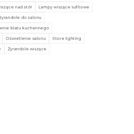
iszące nad stół
Lampy wiszące sufitowe
yrandole do salonu
lenie blatu kuchennego
Oświetlenie salonu
Store lighting
e
Żyrandole wiszące