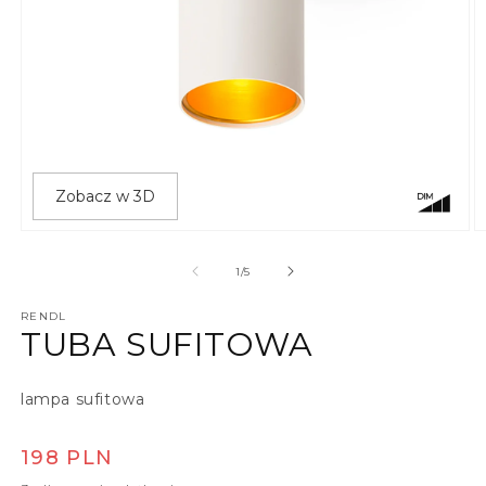
Zobacz w 3D
Otwórz multimedia 1 w oknie modalnym
O
z
1
/
5
RENDL
TUBA SUFITOWA
lampa sufitowa
Cena regularna
198 PLN