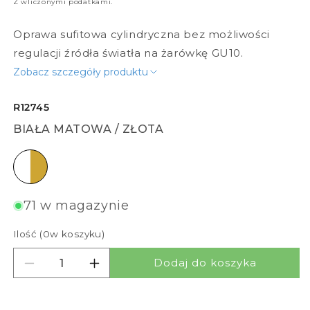
Z wliczonymi podatkami.
Oprawa sufitowa cylindryczna bez możliwości
regulacji źródła światła na żarówkę GU10.
Zobacz szczegóły produktu
R12745
BIAŁA MATOWA / ZŁOTA
biała matowa / złota
71 w magazynie
Ilość (
0
w koszyku)
Dodaj do koszyka
Zmniejsz ilość dla TUBA SUFITOWA
Zwiększ ilość dla TUBA SUFITOWA