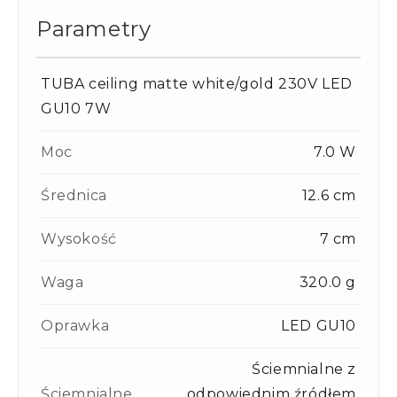
Parametry
TUBA ceiling matte white/gold 230V LED
GU10 7W
Moc
7.0 W
Średnica
12.6 cm
Wysokość
7 cm
Waga
320.0 g
Oprawka
LED GU10
Ściemnialne z
Ściemnialne
odpowiednim źródłem