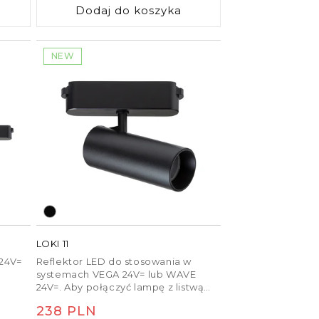
Dodaj do koszyka
i
sterowaniu za pomocą mostka i
pilota TUYA.
NEW
LOKI 11
24V=
Reflektor LED do stosowania w
systemach VEGA 24V= lub WAVE
24V=. Aby połączyć lampę z listwą
tekstylną WAVE, należy osobno
Cena
238 PLN
zamówić dwie części zacisku