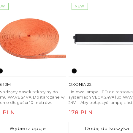
EW
NEW
E 10M
OXONIA 22
wodzący pasek tekstylny do
Liniowa lampa LED do stosowa
emu WAVE 24V=. Dostarczane w
systemach VEGA 24V= lub WA
ach o długości 10 metrów.
24V=. Aby połączyć lampę z lis
tekstylną WAVE, należy osobn
na
0 PLN
Cena
178 PLN
zamówić dwie części zacisku
przewodzącego (R14328).
ularna
regularna
Ściemnianie jest możliwe przy
Wybierz opcje
Dodaj do koszyka
sterowaniu za pomocą mostka 