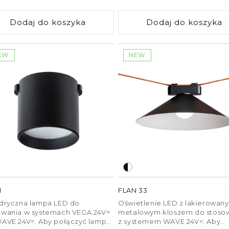
tuki przewodzącego klipsa
regularna
ularna
28. Ściemnianie jest możliwe
Dodaj do koszyka
Dodaj do koszyka
 sterowaniu za pomocą bramki
lub pilota TUYA.
EW
NEW
I
FLAN 33
ndryczna lampa LED do
Oświetlenie LED z lakierowan
owania w systemach VEGA 24V=
metalowym kloszem do stoso
WAVE 24V=. Aby połączyć lampę
z systemem WAVE 24V=. Aby