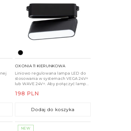
Akcesoria
Sterowniki
Zaciski IP
Kable
Kontrolery
Czujniki
więcej
OXONIA 11 KIERUNKOWA
lnej
Liniowo regulowana lampa LED do
stosowania w systemach VEGA 24V=
lub WAVE 24V=. Aby połączyć lampę
z listwą tekstylną WAVE, należy
Cena
198 PLN
osobno zamówić dwie części
zacisku przewodzącego (R14328).
regularna
Ściemnianie jest możliwe przy
Dodaj do koszyka
sterowaniu za pomocą mostka i
pilota TUYA.
NEW