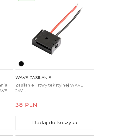
WAVE ZASILANIE
ania
Zasilanie listwy tekstylnej WAVE
WAVE
24V=.
Cena
38 PLN
regularna
Dodaj do koszyka