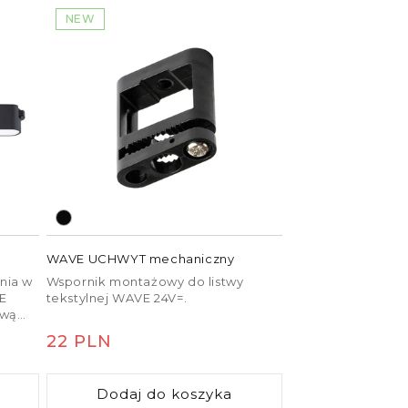
NEW
WAVE UCHWYT mechaniczny
nia w
Wspornik montażowy do listwy
VE
tekstylnej WAVE 24V=.
twą
o
Cena
22 PLN
regularna
Dodaj do koszyka
i