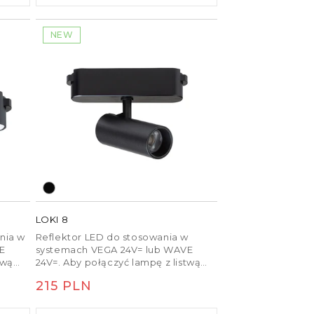
NEW
LOKI 8
nia w
Reflektor LED do stosowania w
VE
systemach VEGA 24V= lub WAVE
twą
24V=. Aby połączyć lampę z listwą
o
tekstylną WAVE, należy osobno
Cena
215 PLN
zamówić dwie części zacisku
przewodzącego (R14328).
regularna
Ściemnianie jest możliwe przy