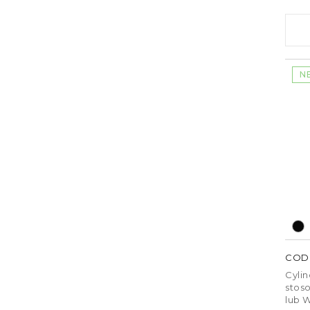
2 sz
reg
R143
przy
TUYA 
N
COD
Cyli
stos
lub 