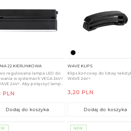
Oświetlenie podłogi
IA 22 KIERUNKOWA
WAVE KLIPS
owo regulowana lampa LED do
Klips końcowy do listwy teksty
owania w systemach VEGA 24V=
WAVE 24V=.
WAVE 24V=. Aby połączyć lampę
twą tekstylną WAVE, należy
Cena
3,20 PLN
na
8 PLN
no zamówić dwie części
sku przewodzącego (R14328).
regularna
ularna
mnianie jest możliwe przy
Dodaj do koszyka
Dodaj do koszyka
owaniu za pomocą mostka i
a TUYA.
EW
NEW