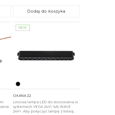
przewodzącego (R14328).
regularna
Ściemnianie jest możliwe przy
Dodaj do koszyka
sterowaniu za pomocą mostka i
pilota TUYA.
NEW
OXANA 22
ym
Liniowa lampa LED do stosowania w
wania
systemach VEGA 24V= lub WAVE
24V=. Aby połączyć lampę z listwą