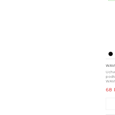
WAV
Uchw
podł
WAVE
Ce
68
reg