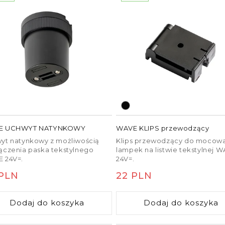
E UCHWYT NATYNKOWY
WAVE KLIPS przewodzący
yt natynkowy z możliwością
Klips przewodzący do mocow
ączenia paska tekstylnego
lampek na listwie tekstylnej 
 24V=.
24V=.
na
 PLN
Cena
22 PLN
ularna
regularna
Dodaj do koszyka
Dodaj do koszyka