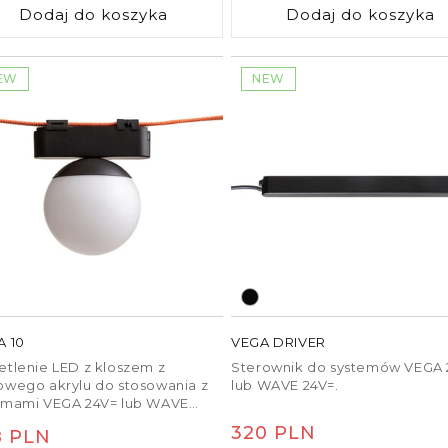
Dodaj do koszyka
Dodaj do koszyka
sterowaniu za pomocą mostka 
pilota TUYA.
EW
NEW
A 10
VEGA DRIVER
etlenie LED z kloszem z
Sterownik do systemów VEGA 
owego akrylu do stosowania z
lub WAVE 24V=.
emami VEGA 24V= lub WAVE
. Aby przymocować je do paska
Cena
320 PLN
na
8 PLN
tylnego WAVE, należy zamówić