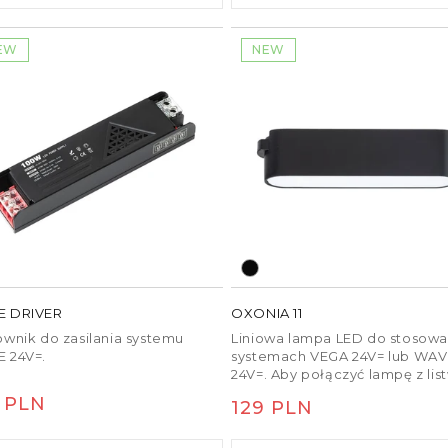
pilota TUYA.
EW
NEW
 DRIVER
OXONIA 11
ownik do zasilania systemu
Liniowa lampa LED do stosowa
 24V=.
systemach VEGA 24V= lub WA
24V=. Aby połączyć lampę z lis
tekstylną WAVE, należy osobn
na
 PLN
Cena
129 PLN
zamówić dwie części zacisku
ularna
przewodzącego (R14328).
regularna
Ściemnianie jest możliwe przy