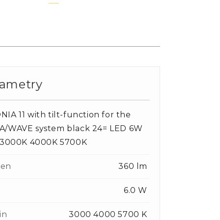
rametry
IA 11 with tilt-function for the
A/WAVE system black 24= LED 6W
° 3000K 4000K 5700K
en
360 lm
6.0 W
in
3000 4000 5700 K