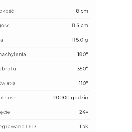
okość
8 cm
gość
11,5 cm
a
118.0 g
nachylenia
180°
obrotu
350°
światła
110°
otność
20000 godzin
ęcie
24=
tegrowane LED
Tak