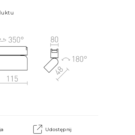
duktu
ja
Udostępnij