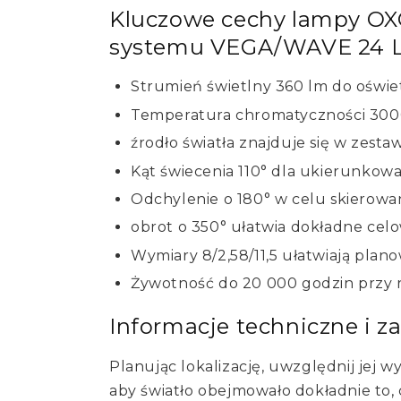
Kluczowe cechy lampy OXO
systemu VEGA/WAVE 24 L
Strumień świetlny 360 lm do oświet
Temperatura chromatyczności 3000 
źrodło światła znajduje się w zesta
Kąt świecenia 110° dla ukierunkowa
Odchylenie o 180° w celu skierowan
obrot o 350° ułatwia dokładne celo
Wymiary 8/2,58/11,5 ułatwiają planow
Żywotność do 20 000 godzin przy r
Informacje techniczne i z
Planując lokalizację, uwzględnij jej wy
aby światło obejmowało dokładnie to,