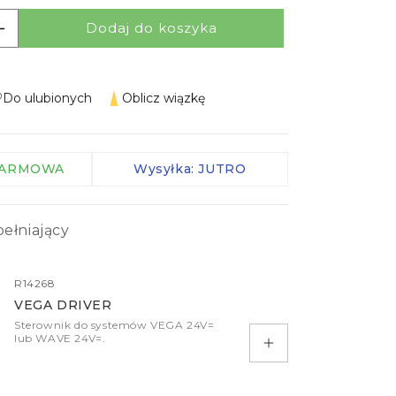
Zaciski IP
Dodaj do koszyka
lość dla OXONIA 11 KIERUNKOWA
Zwiększ ilość dla OXONIA 11 KIERUNKOWA
Kable
Kontrolery
Do ulubionych
Oblicz wiązkę
Czujniki
więcej
 DARMOWA
Wysyłka: JUTRO
ełniający
R14268
VEGA DRIVER
Sterownik do systemów VEGA 24V=
lub WAVE 24V=.
Dodaj do koszyka