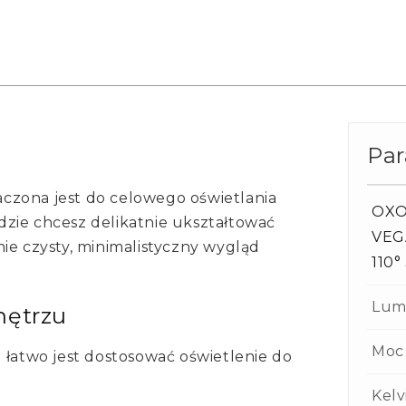
Pa
czona jest do celowego oświetlania
OXON
zie chcesz delikatnie ukształtować
VEG
ie czysty, minimalistyczny wygląd
110
Lum
nętrzu
Moc
 łatwo jest dostosować oświetlenie do
Kelv