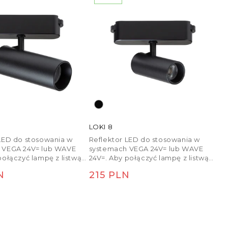
LOKI 8
LED do stosowania w
Reflektor LED do stosowania w
 VEGA 24V= lub WAVE
systemach VEGA 24V= lub WAVE
połączyć lampę z listwą
24V=. Aby połączyć lampę z listwą
 WAVE, należy osobno
tekstylną WAVE, należy osobno
egularna
Cena regularna
N
215 PLN
ie części zacisku
zamówić dwie części zacisku
cego (R14328).
przewodzącego (R14328).
e jest możliwe przy
Ściemnianie jest możliwe przy
u za pomocą mostka i
sterowaniu za pomocą mostka i
A.
pilota TUYA.