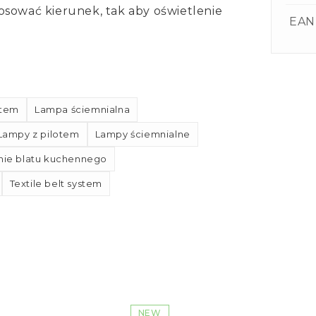
osować kierunek, tak aby oświetlenie
EAN
otem
Lampa ściemnialna
Lampy z pilotem
Lampy ściemnialne
nie blatu kuchennego
Textile belt system
NEW