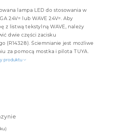
Lampy stołowe
Klosze do lamp stołowych
lowana lampa LED do stosowania w
Lampy podłogowe
Klosze do lamp podłogowych
GA 24V= lub WAVE 24V=. Aby
Podstawy/stojaki
ę z listwą tekstylną WAVE, należy
więcej
ć dwie części zacisku
 (R14328). Ściemnianie jest możliwe
Oświetlenie korytarza
Źródła światła
iu za pomocą mostka i pilota TUYA.
Sufitowe
Żarówki z pilotem
y produktu
Ścienna
Żarówki ściemnialne
Wbudowane w ścianę
Żarówki E27
Żarówki E14
Żarówki GU10
więcej
Oświetlenie piwnicy
zynie
Akcesoria
Sterowniki
ku)