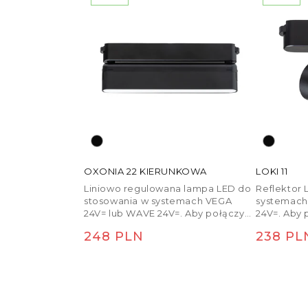
OXONIA 22 KIERUNKOWA
LOKI 11
Liniowo regulowana lampa LED do
Reflektor 
stosowania w systemach VEGA
systemach
24V= lub WAVE 24V=. Aby połączyć
24V=. Aby 
lampę z listwą tekstylną WAVE,
tekstylną
Cena regularna
Cena r
248 PLN
238 PL
należy osobno zamówić dwie
zamówić dw
części zacisku przewodzącego
przewodzą
(R14328). Ściemnianie jest możliwe
Ściemniani
przy sterowaniu za pomocą
sterowani
mostka i pilota TUYA.
pilota TUY