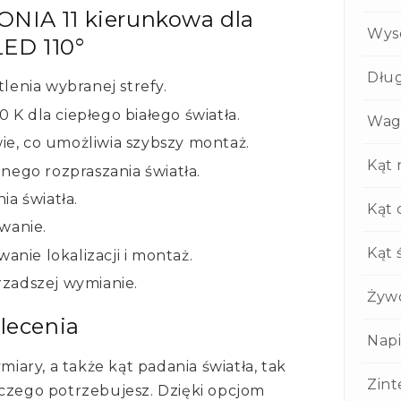
NIA 11 kierunkowa dla
Wys
ED 110°
Dłu
lenia wybranej strefy.
K dla ciepłego białego światła.
Wag
wie, co umożliwia szybszy montaż.
Kąt 
nego rozpraszania światła.
ia światła.
Kąt 
wanie.
Kąt 
anie lokalizacji i montaż.
zadszej wymianie.
Żyw
alecenia
Napi
miary, a także kąt padania światła, tak
Zin
 czego potrzebujesz. Dzięki opcjom