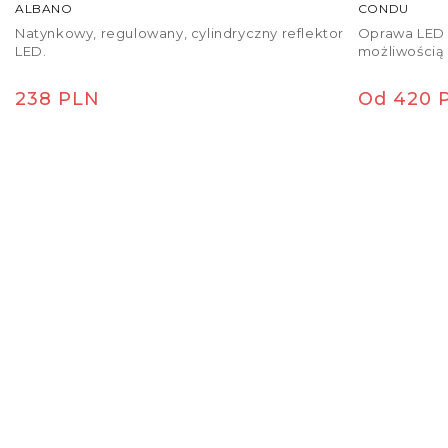
ALBANO
CONDU
Natynkowy, regulowany, cylindryczny reflektor
Oprawa LED s
LED.
możliwością 
Cena regularna
Cena re
238 PLN
Od 420 