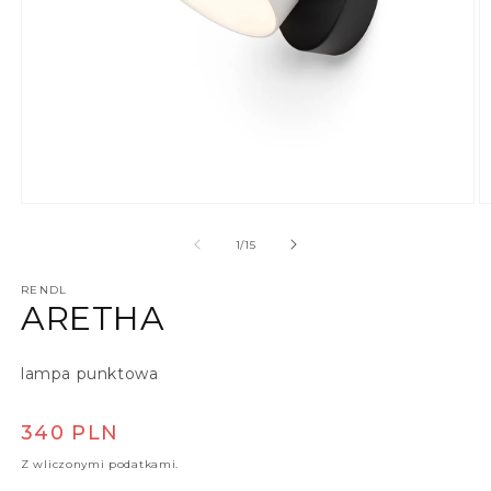
Otwórz multimedia 1 w oknie modalnym
O
z
1
/
15
RENDL
ARETHA
lampa punktowa
Cena regularna
340 PLN
Z wliczonymi podatkami.