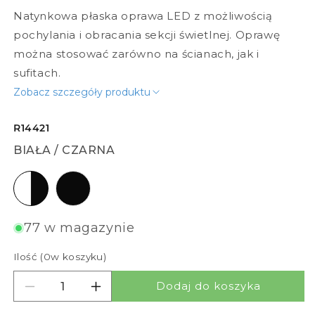
Natynkowa płaska oprawa LED z możliwością
pochylania i obracania sekcji świetlnej. Oprawę
można stosować zarówno na ścianach, jak i
sufitach.
Zobacz szczegóły produktu
R14421
BIAŁA / CZARNA
biała / czarna
czarna
77 w magazynie
Ilość (
0
w koszyku)
Dodaj do koszyka
Zmniejsz ilość dla ARETHA
Zwiększ ilość dla ARETHA